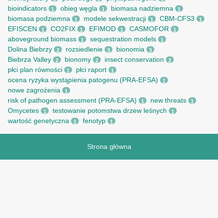
bioindicators
obieg węgla
biomasa nadziemna
1
1
1
biomasa podziemna
modele sekwestracji
CBM-CFS3
1
1
1
EFISCEN
CO2FIX
EFIMOD
CASMOFOR
1
1
1
1
aboveground biomass
sequestration models
1
1
Dolina Biebrzy
rozsiedlenie
bionomia
2
3
3
Biebrza Valley
bionomy
insect conservation
2
2
2
płci plan równości
płci raport
1
1
ocena ryzyka wystąpienia patogenu (PRA-EFSA)
1
nowe zagrożenia
1
risk of pathogen assessment (PRA-EFSA)
new threats
1
1
Omycetes
testowanie potomstwa drzew leśnych
1
1
wartość genetyczna
fenotyp
1
1
Strona główna