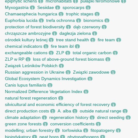
epiphytic lichens
microhabitats
pułapki feromonowe
1
1
1
Myxogastria
Sesiidae
sporocarps
1
1
1
Chamaesphecia hungarica
trophic stages
1
1
Euphorbia lucida
trefa ochronna
bionomics
1
1
1
protection of forest biodiversity
dąb czerwony
1
1
chrząszcze ambrozyjne
daglezja zielona
1
1
ośrodek kultury leśnej
tree stand health
fire team
1
1
1
chemical indicators
fire team ibl
1
1
exchangeable cations
ZLP
total organic carbon
1
1
1
ZLP w RP
loss of above-ground forest biomass
1
1
Związek Leśników Polskich
1
Russian aggression in Ukraine
Związki zawodowe
1
1
Global Ecosystem Dynamics Investigation
1
Canis lupus familiaris
1
Normalized Difference Vegetation Index
1
natural forest regeneration
1
silvicultural and economic efficiency of forest recovery
1
direct production costs
A. alba
outside natural range
1
1
1
climate adaptation
regeneration history
direct seeding
1
1
1
green zone forests
conversion coefficients
1
1
modelling; urban forestry
torfowiska
fitopatogeny
1
1
1
bioindykatory
peat bogs
phytopathogens
1
1
1