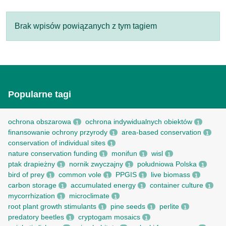
Brak wpisów powiązanych z tym tagiem
Popularne tagi
ochrona obszarowa
ochrona indywidualnych obiektów
1
1
finansowanie ochrony przyrody
area-based conservation
1
1
conservation of individual sites
1
nature conservation funding
monifun
wisl
1
1
1
ptak drapieżny
nornik zwyczajny
południowa Polska
1
1
1
bird of prey
common vole
PPGIS
live biomass
1
1
1
1
carbon storage
accumulated energy
container culture
1
1
1
mycorrhization
microclimate
1
1
root рlant growth stimulants
pine seeds
perlite
1
1
1
predatory beetles
cryptogam mosaics
1
1