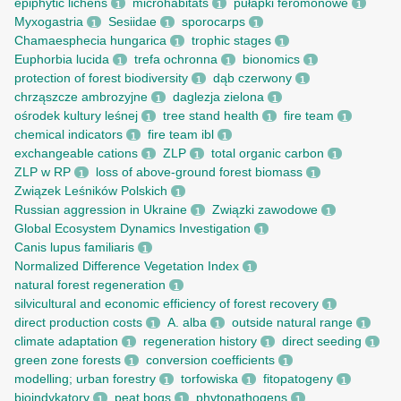
epiphytic lichens
microhabitats
pułapki feromonowe
1
1
1
Myxogastria
Sesiidae
sporocarps
1
1
1
Chamaesphecia hungarica
trophic stages
1
1
Euphorbia lucida
trefa ochronna
bionomics
1
1
1
protection of forest biodiversity
dąb czerwony
1
1
chrząszcze ambrozyjne
daglezja zielona
1
1
ośrodek kultury leśnej
tree stand health
fire team
1
1
1
chemical indicators
fire team ibl
1
1
exchangeable cations
ZLP
total organic carbon
1
1
1
ZLP w RP
loss of above-ground forest biomass
1
1
Związek Leśników Polskich
1
Russian aggression in Ukraine
Związki zawodowe
1
1
Global Ecosystem Dynamics Investigation
1
Canis lupus familiaris
1
Normalized Difference Vegetation Index
1
natural forest regeneration
1
silvicultural and economic efficiency of forest recovery
1
direct production costs
A. alba
outside natural range
1
1
1
climate adaptation
regeneration history
direct seeding
1
1
1
green zone forests
conversion coefficients
1
1
modelling; urban forestry
torfowiska
fitopatogeny
1
1
1
bioindykatory
peat bogs
phytopathogens
1
1
1