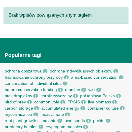
Brak wpisów powiązanych z tym tagiem
Popularne tagi
ochrona obszarowa
ochrona indywidualnych obiektów
1
1
finansowanie ochrony przyrody
area-based conservation
1
1
conservation of individual sites
1
nature conservation funding
monifun
wisl
1
1
1
ptak drapieżny
nornik zwyczajny
południowa Polska
1
1
1
bird of prey
common vole
PPGIS
live biomass
1
1
1
1
carbon storage
accumulated energy
container culture
1
1
1
mycorrhization
microclimate
1
1
root рlant growth stimulants
pine seeds
perlite
1
1
1
predatory beetles
cryptogam mosaics
1
1