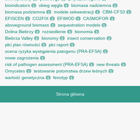
bioindicators
obieg węgla
biomasa nadziemna
1
1
1
biomasa podziemna
modele sekwestracji
CBM-CFS3
1
1
1
EFISCEN
CO2FIX
EFIMOD
CASMOFOR
1
1
1
1
aboveground biomass
sequestration models
1
1
Dolina Biebrzy
rozsiedlenie
bionomia
2
3
3
Biebrza Valley
bionomy
insect conservation
2
2
2
płci plan równości
płci raport
1
1
ocena ryzyka wystąpienia patogenu (PRA-EFSA)
1
nowe zagrożenia
1
risk of pathogen assessment (PRA-EFSA)
new threats
1
1
Omycetes
testowanie potomstwa drzew leśnych
1
1
wartość genetyczna
fenotyp
1
1
Strona główna