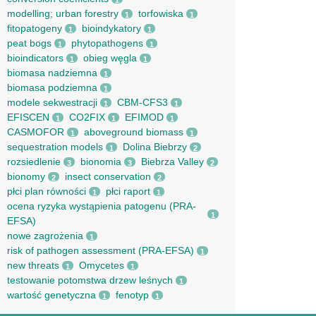
1
modelling; urban forestry
torfowiska
1
1
fitopatogeny
bioindykatory
1
1
peat bogs
phytopathogens
1
1
bioindicators
obieg węgla
1
1
biomasa nadziemna
1
biomasa podziemna
1
modele sekwestracji
CBM-CFS3
1
1
EFISCEN
CO2FIX
EFIMOD
1
1
1
CASMOFOR
aboveground biomass
1
1
sequestration models
Dolina Biebrzy
1
2
rozsiedlenie
bionomia
Biebrza Valley
3
3
2
bionomy
insect conservation
2
2
płci plan równości
płci raport
1
1
ocena ryzyka wystąpienia patogenu (PRA-
1
EFSA)
nowe zagrożenia
1
risk of pathogen assessment (PRA-EFSA)
1
new threats
Omycetes
1
1
testowanie potomstwa drzew leśnych
1
wartość genetyczna
fenotyp
1
1