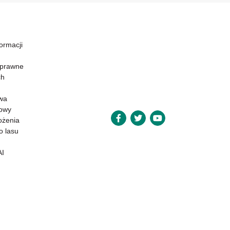
formacji
 prawne
ch
wa
powy
ożenia
o lasu
AI