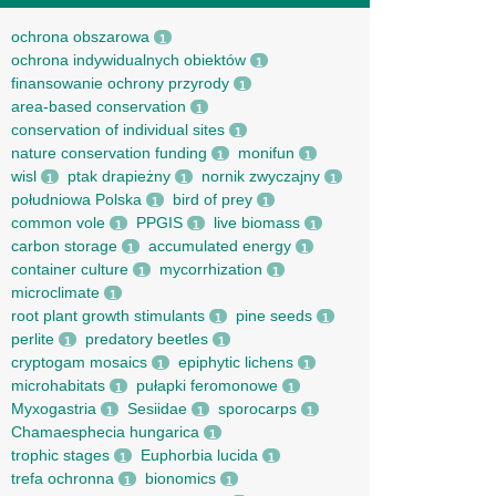
ochrona obszarowa
1
ochrona indywidualnych obiektów
1
finansowanie ochrony przyrody
1
area-based conservation
1
conservation of individual sites
1
nature conservation funding
monifun
1
1
wisl
ptak drapieżny
nornik zwyczajny
1
1
1
południowa Polska
bird of prey
1
1
common vole
PPGIS
live biomass
1
1
1
carbon storage
accumulated energy
1
1
container culture
mycorrhization
1
1
microclimate
1
root рlant growth stimulants
pine seeds
1
1
perlite
predatory beetles
1
1
cryptogam mosaics
epiphytic lichens
1
1
microhabitats
pułapki feromonowe
1
1
Myxogastria
Sesiidae
sporocarps
1
1
1
Chamaesphecia hungarica
1
trophic stages
Euphorbia lucida
1
1
trefa ochronna
bionomics
1
1