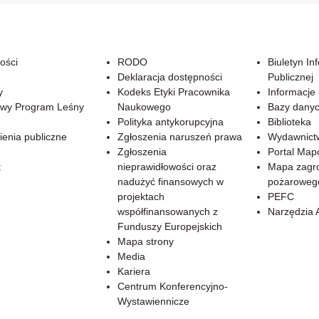
ości
RODO
Biuletyn In
Deklaracja dostępności
Publicznej
y
Kodeks Etyki Pracownika
Informacje
wy Program Leśny
Naukowego
Bazy dany
Polityka antykorupcyjna
Biblioteka
enia publiczne
Zgłoszenia naruszeń prawa
Wydawnict
Zgłoszenia
Portal Ma
t
nieprawidłowości oraz
Mapa zagr
nadużyć finansowych w
pożaroweg
projektach
PEFC
współfinansowanych z
Narzędzia 
Funduszy Europejskich
Mapa strony
Media
Kariera
Centrum Konferencyjno-
Wystawiennicze