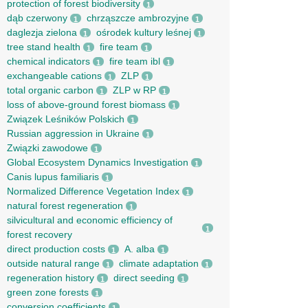
protection of forest biodiversity
1
dąb czerwony
chrząszcze ambrozyjne
1
1
daglezja zielona
ośrodek kultury leśnej
1
1
tree stand health
fire team
1
1
chemical indicators
fire team ibl
1
1
exchangeable cations
ZLP
1
1
total organic carbon
ZLP w RP
1
1
loss of above-ground forest biomass
1
Związek Leśników Polskich
1
Russian aggression in Ukraine
1
Związki zawodowe
1
Global Ecosystem Dynamics Investigation
1
Canis lupus familiaris
1
Normalized Difference Vegetation Index
1
natural forest regeneration
1
silvicultural and economic efficiency of
1
forest recovery
direct production costs
A. alba
1
1
outside natural range
climate adaptation
1
1
regeneration history
direct seeding
1
1
green zone forests
1
conversion coefficients