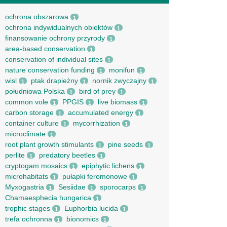
ochrona obszarowa
1
ochrona indywidualnych obiektów
1
finansowanie ochrony przyrody
1
area-based conservation
1
conservation of individual sites
1
nature conservation funding
monifun
1
1
wisl
ptak drapieżny
nornik zwyczajny
1
1
1
południowa Polska
bird of prey
1
1
common vole
PPGIS
live biomass
1
1
1
carbon storage
accumulated energy
1
1
container culture
mycorrhization
1
1
microclimate
1
root рlant growth stimulants
pine seeds
1
1
perlite
predatory beetles
1
1
cryptogam mosaics
epiphytic lichens
1
1
microhabitats
pułapki feromonowe
1
1
Myxogastria
Sesiidae
sporocarps
1
1
1
Chamaesphecia hungarica
1
trophic stages
Euphorbia lucida
1
1
trefa ochronna
bionomics
1
1