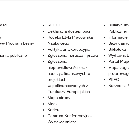
ości
RODO
Biuletyn In
Deklaracja dostępności
Publicznej
y
Kodeks Etyki Pracownika
Informacje
wy Program Leśny
Naukowego
Bazy dany
Polityka antykorupcyjna
Biblioteka
enia publiczne
Zgłoszenia naruszeń prawa
Wydawnict
Zgłoszenia
Portal Ma
t
nieprawidłowości oraz
Mapa zagr
nadużyć finansowych w
pożaroweg
projektach
PEFC
współfinansowanych z
Narzędzia 
Funduszy Europejskich
Mapa strony
Media
Kariera
Centrum Konferencyjno-
Wystawiennicze