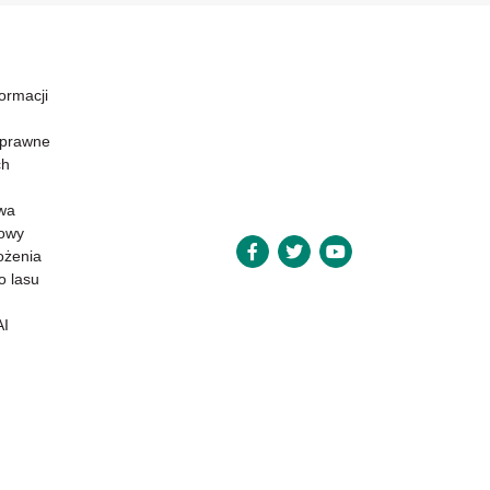
formacji
 prawne
ch
wa
powy
ożenia
o lasu
AI