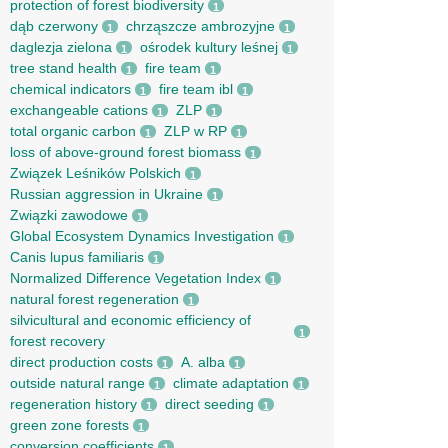
protection of forest biodiversity
1
dąb czerwony
chrząszcze ambrozyjne
1
1
daglezja zielona
ośrodek kultury leśnej
1
1
tree stand health
fire team
1
1
chemical indicators
fire team ibl
1
1
exchangeable cations
ZLP
1
1
total organic carbon
ZLP w RP
1
1
loss of above-ground forest biomass
1
Związek Leśników Polskich
1
Russian aggression in Ukraine
1
Związki zawodowe
1
Global Ecosystem Dynamics Investigation
1
Canis lupus familiaris
1
Normalized Difference Vegetation Index
1
natural forest regeneration
1
silvicultural and economic efficiency of
1
forest recovery
direct production costs
A. alba
1
1
outside natural range
climate adaptation
1
1
regeneration history
direct seeding
1
1
green zone forests
1
conversion coefficients