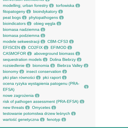
1
modelling; urban forestry
torfowiska
1
1
fitopatogeny
bioindykatory
1
1
peat bogs
phytopathogens
1
1
bioindicators
obieg węgla
1
1
biomasa nadziemna
1
biomasa podziemna
1
modele sekwestracji
CBM-CFS3
1
1
EFISCEN
CO2FIX
EFIMOD
1
1
1
CASMOFOR
aboveground biomass
1
1
sequestration models
Dolina Biebrzy
1
2
rozsiedlenie
bionomia
Biebrza Valley
3
3
2
bionomy
insect conservation
2
2
płci plan równości
płci raport
1
1
ocena ryzyka wystąpienia patogenu (PRA-
1
EFSA)
nowe zagrożenia
1
risk of pathogen assessment (PRA-EFSA)
1
new threats
Omycetes
1
1
testowanie potomstwa drzew leśnych
1
wartość genetyczna
fenotyp
1
1