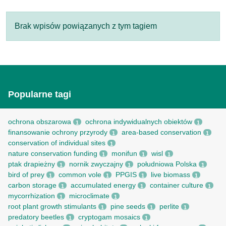
Brak wpisów powiązanych z tym tagiem
Popularne tagi
ochrona obszarowa
ochrona indywidualnych obiektów
1
1
finansowanie ochrony przyrody
area-based conservation
1
1
conservation of individual sites
1
nature conservation funding
monifun
wisl
1
1
1
ptak drapieżny
nornik zwyczajny
południowa Polska
1
1
1
bird of prey
common vole
PPGIS
live biomass
1
1
1
1
carbon storage
accumulated energy
container culture
1
1
1
mycorrhization
microclimate
1
1
root рlant growth stimulants
pine seeds
perlite
1
1
1
predatory beetles
cryptogam mosaics
1
1