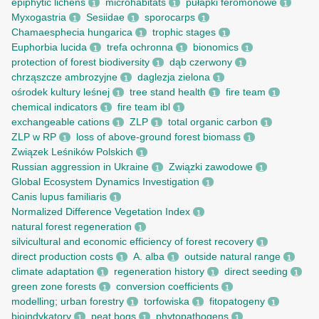
epiphytic lichens
microhabitats
pułapki feromonowe
1
1
1
Myxogastria
Sesiidae
sporocarps
1
1
1
Chamaesphecia hungarica
trophic stages
1
1
Euphorbia lucida
trefa ochronna
bionomics
1
1
1
protection of forest biodiversity
dąb czerwony
1
1
chrząszcze ambrozyjne
daglezja zielona
1
1
ośrodek kultury leśnej
tree stand health
fire team
1
1
1
chemical indicators
fire team ibl
1
1
exchangeable cations
ZLP
total organic carbon
1
1
1
ZLP w RP
loss of above-ground forest biomass
1
1
Związek Leśników Polskich
1
Russian aggression in Ukraine
Związki zawodowe
1
1
Global Ecosystem Dynamics Investigation
1
Canis lupus familiaris
1
Normalized Difference Vegetation Index
1
natural forest regeneration
1
silvicultural and economic efficiency of forest recovery
1
direct production costs
A. alba
outside natural range
1
1
1
climate adaptation
regeneration history
direct seeding
1
1
1
green zone forests
conversion coefficients
1
1
modelling; urban forestry
torfowiska
fitopatogeny
1
1
1
bioindykatory
peat bogs
phytopathogens
1
1
1