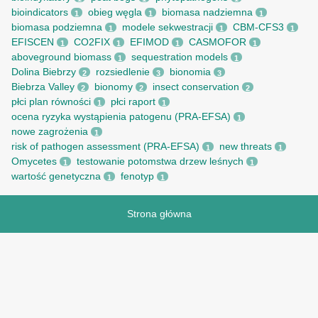
bioindicators
obieg węgla
biomasa nadziemna
1
1
1
biomasa podziemna
modele sekwestracji
CBM-CFS3
1
1
1
EFISCEN
CO2FIX
EFIMOD
CASMOFOR
1
1
1
1
aboveground biomass
sequestration models
1
1
Dolina Biebrzy
rozsiedlenie
bionomia
2
3
3
Biebrza Valley
bionomy
insect conservation
2
2
2
płci plan równości
płci raport
1
1
ocena ryzyka wystąpienia patogenu (PRA-EFSA)
1
nowe zagrożenia
1
risk of pathogen assessment (PRA-EFSA)
new threats
1
1
Omycetes
testowanie potomstwa drzew leśnych
1
1
wartość genetyczna
fenotyp
1
1
Strona główna