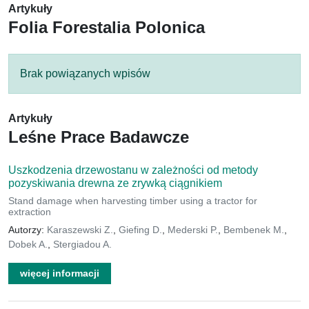
Artykuły
Folia Forestalia Polonica
Brak powiązanych wpisów
Artykuły
Leśne Prace Badawcze
Uszkodzenia drzewostanu w zależności od metody
pozyskiwania drewna ze zrywką ciągnikiem
Stand damage when harvesting timber using a tractor for
extraction
Autorzy:
Karaszewski Z.
,
Giefing D.
,
Mederski P.
,
Bembenek M.
,
Dobek A.
,
Stergiadou A.
więcej informacji