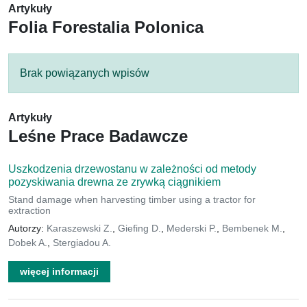
Artykuły
Folia Forestalia Polonica
Brak powiązanych wpisów
Artykuły
Leśne Prace Badawcze
Uszkodzenia drzewostanu w zależności od metody
pozyskiwania drewna ze zrywką ciągnikiem
Stand damage when harvesting timber using a tractor for
extraction
Autorzy:
Karaszewski Z.
,
Giefing D.
,
Mederski P.
,
Bembenek M.
,
Dobek A.
,
Stergiadou A.
więcej informacji