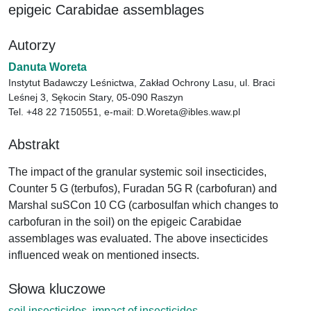
epigeic Carabidae assemblages
Autorzy
Danuta Woreta
Instytut Badawczy Leśnictwa, Zakład Ochrony Lasu, ul. Braci
Leśnej 3, Sękocin Stary, 05-090 Raszyn
Tel. +48 22 7150551, e-mail: D.Woreta@ibles.waw.pl
Abstrakt
The impact of the granular systemic soil insecticides,
Counter 5 G (terbufos), Furadan 5G R (carbofuran) and
Marshal suSCon 10 CG (carbosulfan which changes to
carbofuran in the soil) on the epigeic Carabidae
assemblages was evaluated. The above insecticides
influenced weak on mentioned insects.
Słowa kluczowe
soil insecticides
impact of insecticides