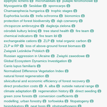
epiphytic lichens
microhabitats
pułapki feromonowe
1
1
1
Myxogastria
Sesiidae
sporocarps
1
1
1
Chamaesphecia hungarica
trophic stages
1
1
Euphorbia lucida
trefa ochronna
bionomics
1
1
1
protection of forest biodiversity
dąb czerwony
1
1
chrząszcze ambrozyjne
daglezja zielona
1
1
ośrodek kultury leśnej
tree stand health
fire team
1
1
1
chemical indicators
fire team ibl
1
1
exchangeable cations
ZLP
total organic carbon
1
1
1
ZLP w RP
loss of above-ground forest biomass
1
1
Związek Leśników Polskich
1
Russian aggression in Ukraine
Związki zawodowe
1
1
Global Ecosystem Dynamics Investigation
1
Canis lupus familiaris
1
Normalized Difference Vegetation Index
1
natural forest regeneration
1
silvicultural and economic efficiency of forest recovery
1
direct production costs
A. alba
outside natural range
1
1
1
climate adaptation
regeneration history
direct seeding
1
1
1
green zone forests
conversion coefficients
1
1
modelling; urban forestry
torfowiska
fitopatogeny
1
1
1
bioindykatory
peat bogs
phytopathogens
1
1
1