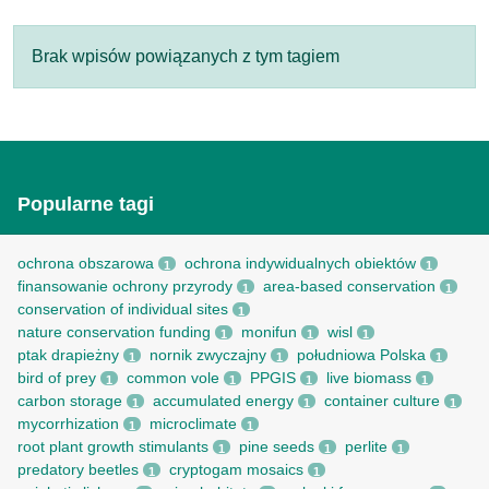
Brak wpisów powiązanych z tym tagiem
Popularne tagi
ochrona obszarowa
ochrona indywidualnych obiektów
1
1
finansowanie ochrony przyrody
area-based conservation
1
1
conservation of individual sites
1
nature conservation funding
monifun
wisl
1
1
1
ptak drapieżny
nornik zwyczajny
południowa Polska
1
1
1
bird of prey
common vole
PPGIS
live biomass
1
1
1
1
carbon storage
accumulated energy
container culture
1
1
1
mycorrhization
microclimate
1
1
root рlant growth stimulants
pine seeds
perlite
1
1
1
predatory beetles
cryptogam mosaics
1
1