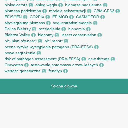
bioindicators
obieg węgla
biomasa nadziemna
1
1
1
biomasa podziemna
modele sekwestracji
CBM-CFS3
1
1
1
EFISCEN
CO2FIX
EFIMOD
CASMOFOR
1
1
1
1
aboveground biomass
sequestration models
1
1
Dolina Biebrzy
rozsiedlenie
bionomia
2
3
3
Biebrza Valley
bionomy
insect conservation
2
2
2
płci plan równości
płci raport
1
1
ocena ryzyka wystąpienia patogenu (PRA-EFSA)
1
nowe zagrożenia
1
risk of pathogen assessment (PRA-EFSA)
new threats
1
1
Omycetes
testowanie potomstwa drzew leśnych
1
1
wartość genetyczna
fenotyp
1
1
Strona główna