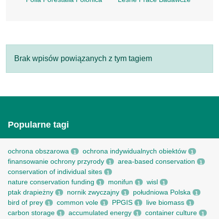
Brak wpisów powiązanych z tym tagiem
Popularne tagi
ochrona obszarowa
ochrona indywidualnych obiektów
1
1
finansowanie ochrony przyrody
area-based conservation
1
1
conservation of individual sites
1
nature conservation funding
monifun
wisl
1
1
1
ptak drapieżny
nornik zwyczajny
południowa Polska
1
1
1
bird of prey
common vole
PPGIS
live biomass
1
1
1
1
carbon storage
accumulated energy
container culture
1
1
1