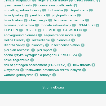
climate adaptation
regeneration history
direct seeding
1
1
1
green zone forests
conversion coefficients
1
1
modelling; urban forestry
torfowiska
fitopatogeny
1
1
1
bioindykatory
peat bogs
phytopathogens
1
1
1
bioindicators
obieg węgla
biomasa nadziemna
1
1
1
biomasa podziemna
modele sekwestracji
CBM-CFS3
1
1
1
EFISCEN
CO2FIX
EFIMOD
CASMOFOR
1
1
1
1
aboveground biomass
sequestration models
1
1
Dolina Biebrzy
rozsiedlenie
bionomia
2
3
3
Biebrza Valley
bionomy
insect conservation
2
2
2
płci plan równości
płci raport
1
1
ocena ryzyka wystąpienia patogenu (PRA-EFSA)
1
nowe zagrożenia
1
risk of pathogen assessment (PRA-EFSA)
new threats
1
1
Omycetes
testowanie potomstwa drzew leśnych
1
1
wartość genetyczna
fenotyp
1
1
Strona główna