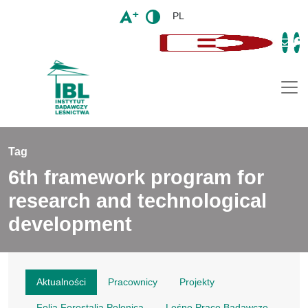
PL
Togg
Tag
6th framework program for
research and technological
development
Aktualności
Pracownicy
Projekty
Folia Forestalia Polonica
Leśne Prace Badawcze