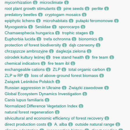
mycorrhization
microclimate
1
1
root рlant growth stimulants
pine seeds
perlite
1
1
1
predatory beetles
cryptogam mosaics
1
1
epiphytic lichens
microhabitats
pułapki feromonowe
1
1
1
Myxogastria
Sesiidae
sporocarps
1
1
1
Chamaesphecia hungarica
trophic stages
1
1
Euphorbia lucida
trefa ochronna
bionomics
1
1
1
protection of forest biodiversity
dąb czerwony
1
1
chrząszcze ambrozyjne
daglezja zielona
1
1
ośrodek kultury leśnej
tree stand health
fire team
1
1
1
chemical indicators
fire team ibl
1
1
exchangeable cations
ZLP
total organic carbon
1
1
1
ZLP w RP
loss of above-ground forest biomass
1
1
Związek Leśników Polskich
1
Russian aggression in Ukraine
Związki zawodowe
1
1
Global Ecosystem Dynamics Investigation
1
Canis lupus familiaris
1
Normalized Difference Vegetation Index
1
natural forest regeneration
1
silvicultural and economic efficiency of forest recovery
1
direct production costs
A. alba
outside natural range
1
1
1