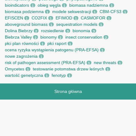
bioindicators
obieg węgla
biomasa nadziemna
1
1
1
biomasa podziemna
modele sekwestracji
CBM-CFS3
1
1
1
EFISCEN
CO2FIX
EFIMOD
CASMOFOR
1
1
1
1
aboveground biomass
sequestration models
1
1
Dolina Biebrzy
rozsiedlenie
bionomia
2
3
3
Biebrza Valley
bionomy
insect conservation
2
2
2
płci plan równości
płci raport
1
1
ocena ryzyka wystąpienia patogenu (PRA-EFSA)
1
nowe zagrożenia
1
risk of pathogen assessment (PRA-EFSA)
new threats
1
1
Omycetes
testowanie potomstwa drzew leśnych
1
1
wartość genetyczna
fenotyp
1
1
Strona główna