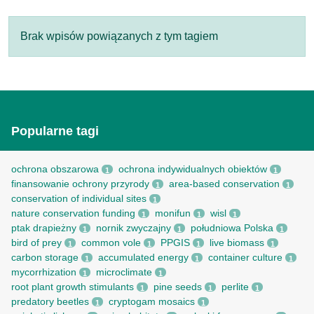
Brak wpisów powiązanych z tym tagiem
Popularne tagi
ochrona obszarowa
ochrona indywidualnych obiektów
1
1
finansowanie ochrony przyrody
area-based conservation
1
1
conservation of individual sites
1
nature conservation funding
monifun
wisl
1
1
1
ptak drapieżny
nornik zwyczajny
południowa Polska
1
1
1
bird of prey
common vole
PPGIS
live biomass
1
1
1
1
carbon storage
accumulated energy
container culture
1
1
1
mycorrhization
microclimate
1
1
root рlant growth stimulants
pine seeds
perlite
1
1
1
predatory beetles
cryptogam mosaics
1
1