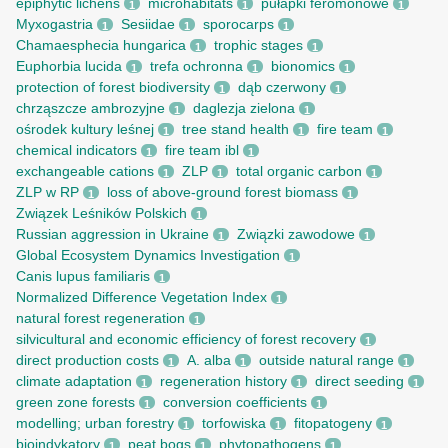
epiphytic lichens
microhabitats
pułapki feromonowe
1
1
1
Myxogastria
Sesiidae
sporocarps
1
1
1
Chamaesphecia hungarica
trophic stages
1
1
Euphorbia lucida
trefa ochronna
bionomics
1
1
1
protection of forest biodiversity
dąb czerwony
1
1
chrząszcze ambrozyjne
daglezja zielona
1
1
ośrodek kultury leśnej
tree stand health
fire team
1
1
1
chemical indicators
fire team ibl
1
1
exchangeable cations
ZLP
total organic carbon
1
1
1
ZLP w RP
loss of above-ground forest biomass
1
1
Związek Leśników Polskich
1
Russian aggression in Ukraine
Związki zawodowe
1
1
Global Ecosystem Dynamics Investigation
1
Canis lupus familiaris
1
Normalized Difference Vegetation Index
1
natural forest regeneration
1
silvicultural and economic efficiency of forest recovery
1
direct production costs
A. alba
outside natural range
1
1
1
climate adaptation
regeneration history
direct seeding
1
1
1
green zone forests
conversion coefficients
1
1
modelling; urban forestry
torfowiska
fitopatogeny
1
1
1
bioindykatory
peat bogs
phytopathogens
1
1
1