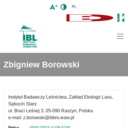
PL
Togg
Zbigniew Borowski
Instytut Badawczy Leśnictwa, Zakład Ekologii Lasu,
Sękocin Stary
ul. Braci Leśnej 3, 05-090 Raszyn, Polska
e-mail: z.borowski@ibles.waw.pl
Pełna
0000-0003-4109-5205