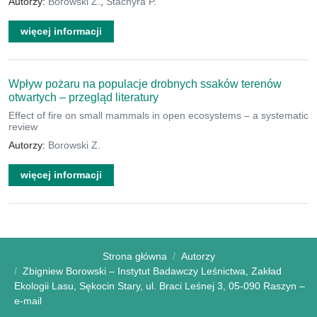
Autorzy:
Borowski Z.
,
Stachyra P.
więcej informacji
Wpływ pożaru na populacje drobnych ssaków terenów
otwartych – przegląd literatury
Effect of fire on small mammals in open ecosystems – a systematic
review
Autorzy:
Borowski Z.
więcej informacji
Strona główna
Autorzy
Zbigniew Borowski – Instytut Badawczy Leśnictwa, Zakład
Ekologii Lasu, Sękocin Stary, ul. Braci Leśnej 3, 05-090 Raszyn –
e-mail