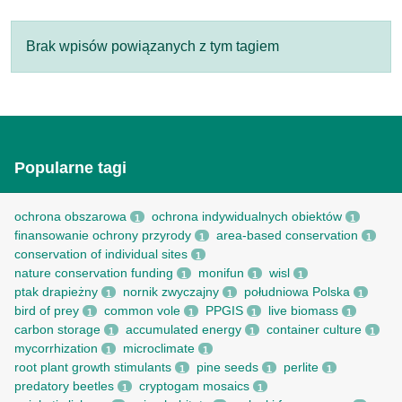
Brak wpisów powiązanych z tym tagiem
Popularne tagi
ochrona obszarowa
ochrona indywidualnych obiektów
1
1
finansowanie ochrony przyrody
area-based conservation
1
1
conservation of individual sites
1
nature conservation funding
monifun
wisl
1
1
1
ptak drapieżny
nornik zwyczajny
południowa Polska
1
1
1
bird of prey
common vole
PPGIS
live biomass
1
1
1
1
carbon storage
accumulated energy
container culture
1
1
1
mycorrhization
microclimate
1
1
root рlant growth stimulants
pine seeds
perlite
1
1
1
predatory beetles
cryptogam mosaics
1
1