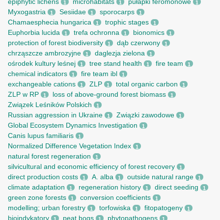
epiphytic lichens
microhabitats
pułapki feromonowe
1
1
1
Myxogastria
Sesiidae
sporocarps
1
1
1
Chamaesphecia hungarica
trophic stages
1
1
Euphorbia lucida
trefa ochronna
bionomics
1
1
1
protection of forest biodiversity
dąb czerwony
1
1
chrząszcze ambrozyjne
daglezja zielona
1
1
ośrodek kultury leśnej
tree stand health
fire team
1
1
1
chemical indicators
fire team ibl
1
1
exchangeable cations
ZLP
total organic carbon
1
1
1
ZLP w RP
loss of above-ground forest biomass
1
1
Związek Leśników Polskich
1
Russian aggression in Ukraine
Związki zawodowe
1
1
Global Ecosystem Dynamics Investigation
1
Canis lupus familiaris
1
Normalized Difference Vegetation Index
1
natural forest regeneration
1
silvicultural and economic efficiency of forest recovery
1
direct production costs
A. alba
outside natural range
1
1
1
climate adaptation
regeneration history
direct seeding
1
1
1
green zone forests
conversion coefficients
1
1
modelling; urban forestry
torfowiska
fitopatogeny
1
1
1
bioindykatory
peat bogs
phytopathogens
1
1
1