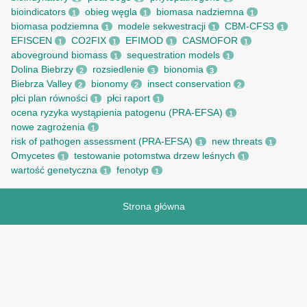
bioindicators
obieg węgla
biomasa nadziemna
1
1
1
biomasa podziemna
modele sekwestracji
CBM-CFS3
1
1
1
EFISCEN
CO2FIX
EFIMOD
CASMOFOR
1
1
1
1
aboveground biomass
sequestration models
1
1
Dolina Biebrzy
rozsiedlenie
bionomia
2
3
3
Biebrza Valley
bionomy
insect conservation
2
2
2
płci plan równości
płci raport
1
1
ocena ryzyka wystąpienia patogenu (PRA-EFSA)
1
nowe zagrożenia
1
risk of pathogen assessment (PRA-EFSA)
new threats
1
1
Omycetes
testowanie potomstwa drzew leśnych
1
1
wartość genetyczna
fenotyp
1
1
Strona główna