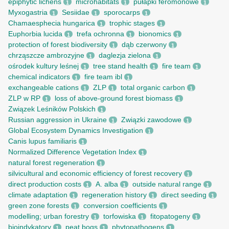
epiphytic lichens
microhabitats
pułapki feromonowe
1
1
1
Myxogastria
Sesiidae
sporocarps
1
1
1
Chamaesphecia hungarica
trophic stages
1
1
Euphorbia lucida
trefa ochronna
bionomics
1
1
1
protection of forest biodiversity
dąb czerwony
1
1
chrząszcze ambrozyjne
daglezja zielona
1
1
ośrodek kultury leśnej
tree stand health
fire team
1
1
1
chemical indicators
fire team ibl
1
1
exchangeable cations
ZLP
total organic carbon
1
1
1
ZLP w RP
loss of above-ground forest biomass
1
1
Związek Leśników Polskich
1
Russian aggression in Ukraine
Związki zawodowe
1
1
Global Ecosystem Dynamics Investigation
1
Canis lupus familiaris
1
Normalized Difference Vegetation Index
1
natural forest regeneration
1
silvicultural and economic efficiency of forest recovery
1
direct production costs
A. alba
outside natural range
1
1
1
climate adaptation
regeneration history
direct seeding
1
1
1
green zone forests
conversion coefficients
1
1
modelling; urban forestry
torfowiska
fitopatogeny
1
1
1
bioindykatory
peat bogs
phytopathogens
1
1
1