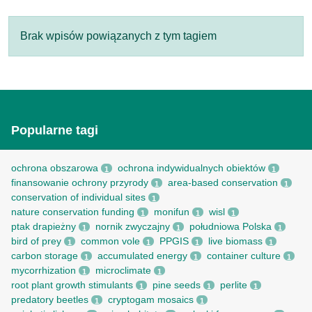
Brak wpisów powiązanych z tym tagiem
Popularne tagi
ochrona obszarowa
ochrona indywidualnych obiektów
1
1
finansowanie ochrony przyrody
area-based conservation
1
1
conservation of individual sites
1
nature conservation funding
monifun
wisl
1
1
1
ptak drapieżny
nornik zwyczajny
południowa Polska
1
1
1
bird of prey
common vole
PPGIS
live biomass
1
1
1
1
carbon storage
accumulated energy
container culture
1
1
1
mycorrhization
microclimate
1
1
root рlant growth stimulants
pine seeds
perlite
1
1
1
predatory beetles
cryptogam mosaics
1
1