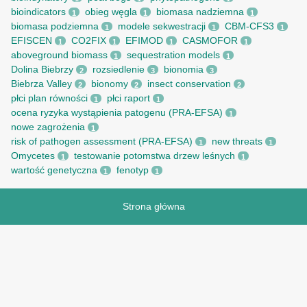
bioindicators
obieg węgla
biomasa nadziemna
1
1
1
biomasa podziemna
modele sekwestracji
CBM-CFS3
1
1
1
EFISCEN
CO2FIX
EFIMOD
CASMOFOR
1
1
1
1
aboveground biomass
sequestration models
1
1
Dolina Biebrzy
rozsiedlenie
bionomia
2
3
3
Biebrza Valley
bionomy
insect conservation
2
2
2
płci plan równości
płci raport
1
1
ocena ryzyka wystąpienia patogenu (PRA-EFSA)
1
nowe zagrożenia
1
risk of pathogen assessment (PRA-EFSA)
new threats
1
1
Omycetes
testowanie potomstwa drzew leśnych
1
1
wartość genetyczna
fenotyp
1
1
Strona główna