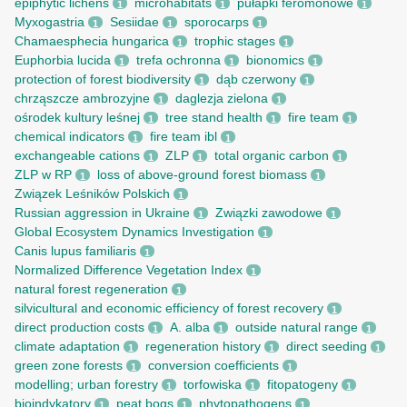
epiphytic lichens
microhabitats
pułapki feromonowe
1
1
1
Myxogastria
Sesiidae
sporocarps
1
1
1
Chamaesphecia hungarica
trophic stages
1
1
Euphorbia lucida
trefa ochronna
bionomics
1
1
1
protection of forest biodiversity
dąb czerwony
1
1
chrząszcze ambrozyjne
daglezja zielona
1
1
ośrodek kultury leśnej
tree stand health
fire team
1
1
1
chemical indicators
fire team ibl
1
1
exchangeable cations
ZLP
total organic carbon
1
1
1
ZLP w RP
loss of above-ground forest biomass
1
1
Związek Leśników Polskich
1
Russian aggression in Ukraine
Związki zawodowe
1
1
Global Ecosystem Dynamics Investigation
1
Canis lupus familiaris
1
Normalized Difference Vegetation Index
1
natural forest regeneration
1
silvicultural and economic efficiency of forest recovery
1
direct production costs
A. alba
outside natural range
1
1
1
climate adaptation
regeneration history
direct seeding
1
1
1
green zone forests
conversion coefficients
1
1
modelling; urban forestry
torfowiska
fitopatogeny
1
1
1
bioindykatory
peat bogs
phytopathogens
1
1
1