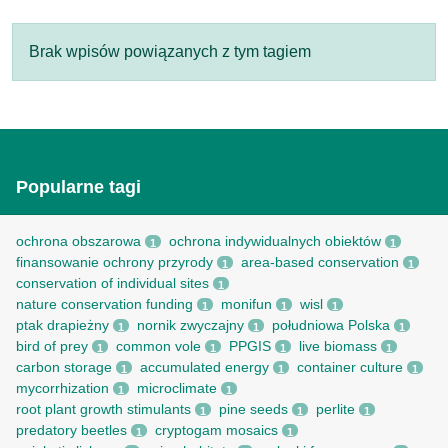
Brak wpisów powiązanych z tym tagiem
Popularne tagi
ochrona obszarowa
ochrona indywidualnych obiektów
1
1
finansowanie ochrony przyrody
area-based conservation
1
1
conservation of individual sites
1
nature conservation funding
monifun
wisl
1
1
1
ptak drapieżny
nornik zwyczajny
południowa Polska
1
1
1
bird of prey
common vole
PPGIS
live biomass
1
1
1
1
carbon storage
accumulated energy
container culture
1
1
1
mycorrhization
microclimate
1
1
root рlant growth stimulants
pine seeds
perlite
1
1
1
predatory beetles
cryptogam mosaics
1
1