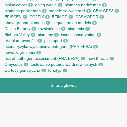
bioindicators
obieg węgla
biomasa nadziemna
1
1
1
biomasa podziemna
modele sekwestracji
CBM-CFS3
1
1
1
EFISCEN
CO2FIX
EFIMOD
CASMOFOR
1
1
1
1
aboveground biomass
sequestration models
1
1
Dolina Biebrzy
rozsiedlenie
bionomia
2
3
3
Biebrza Valley
bionomy
insect conservation
2
2
2
płci plan równości
płci raport
1
1
ocena ryzyka wystąpienia patogenu (PRA-EFSA)
1
nowe zagrożenia
1
risk of pathogen assessment (PRA-EFSA)
new threats
1
1
Omycetes
testowanie potomstwa drzew leśnych
1
1
wartość genetyczna
fenotyp
1
1
Strona główna