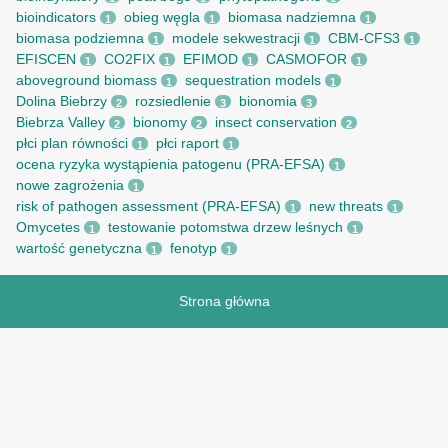
bioindicators
obieg węgla
biomasa nadziemna
1
1
1
biomasa podziemna
modele sekwestracji
CBM-CFS3
1
1
1
EFISCEN
CO2FIX
EFIMOD
CASMOFOR
1
1
1
1
aboveground biomass
sequestration models
1
1
Dolina Biebrzy
rozsiedlenie
bionomia
2
3
3
Biebrza Valley
bionomy
insect conservation
2
2
2
płci plan równości
płci raport
1
1
ocena ryzyka wystąpienia patogenu (PRA-EFSA)
1
nowe zagrożenia
1
risk of pathogen assessment (PRA-EFSA)
new threats
1
1
Omycetes
testowanie potomstwa drzew leśnych
1
1
wartość genetyczna
fenotyp
1
1
Strona główna