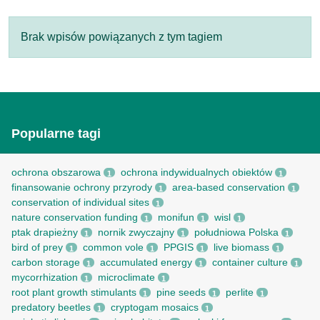
Brak wpisów powiązanych z tym tagiem
Popularne tagi
ochrona obszarowa
ochrona indywidualnych obiektów
1
1
finansowanie ochrony przyrody
area-based conservation
1
1
conservation of individual sites
1
nature conservation funding
monifun
wisl
1
1
1
ptak drapieżny
nornik zwyczajny
południowa Polska
1
1
1
bird of prey
common vole
PPGIS
live biomass
1
1
1
1
carbon storage
accumulated energy
container culture
1
1
1
mycorrhization
microclimate
1
1
root рlant growth stimulants
pine seeds
perlite
1
1
1
predatory beetles
cryptogam mosaics
1
1