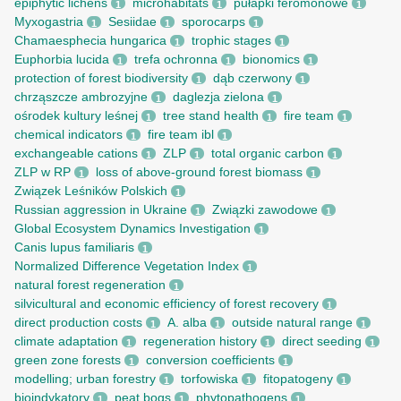
epiphytic lichens
microhabitats
pułapki feromonowe
1
1
1
Myxogastria
Sesiidae
sporocarps
1
1
1
Chamaesphecia hungarica
trophic stages
1
1
Euphorbia lucida
trefa ochronna
bionomics
1
1
1
protection of forest biodiversity
dąb czerwony
1
1
chrząszcze ambrozyjne
daglezja zielona
1
1
ośrodek kultury leśnej
tree stand health
fire team
1
1
1
chemical indicators
fire team ibl
1
1
exchangeable cations
ZLP
total organic carbon
1
1
1
ZLP w RP
loss of above-ground forest biomass
1
1
Związek Leśników Polskich
1
Russian aggression in Ukraine
Związki zawodowe
1
1
Global Ecosystem Dynamics Investigation
1
Canis lupus familiaris
1
Normalized Difference Vegetation Index
1
natural forest regeneration
1
silvicultural and economic efficiency of forest recovery
1
direct production costs
A. alba
outside natural range
1
1
1
climate adaptation
regeneration history
direct seeding
1
1
1
green zone forests
conversion coefficients
1
1
modelling; urban forestry
torfowiska
fitopatogeny
1
1
1
bioindykatory
peat bogs
phytopathogens
1
1
1