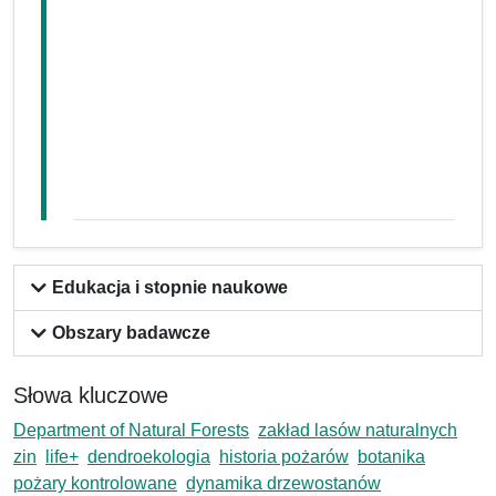
Edukacja i stopnie naukowe
Obszary badawcze
Słowa kluczowe
Department of Natural Forests
zakład lasów naturalnych
zin
life+
dendroekologia
historia pożarów
botanika
pożary kontrolowane
dynamika drzewostanów