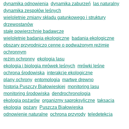
dynamika odnowienia
dynamika zaburzeń
las naturalny
dynamika zespołów leśnych
wieloletnie zmiany składu gatunkowego i struktury
drzewostanów
stałe powierzchnie badawcze
wieloletnie badania ekologiczne
badania ekologiczne
obszary przyrodniczo cenne o podważonym reżimie
ochronnym
reżim ochronny
ekologia lasu
ekologia i biologia mrówek leśnych
mrówki leśne
ochrona środowiska
interakcje ekologiczne
plany ochrony
entomologia
martwe drewno
historia Puszczy Białowieskiej
monitoring lasu
monitoring środowiska
dendrochronologia
ekologia pożarów
organizmy saproksyliczne
taksacja
ekologia
pożary
Puszcza Białowieska
odnowienie naturalne
ochrona przyrody
teledetekcja