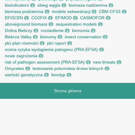
bioindicators
obieg węgla
biomasa nadziemna
1
1
1
biomasa podziemna
modele sekwestracji
CBM-CFS3
1
1
1
EFISCEN
CO2FIX
EFIMOD
CASMOFOR
1
1
1
1
aboveground biomass
sequestration models
1
1
Dolina Biebrzy
rozsiedlenie
bionomia
2
3
3
Biebrza Valley
bionomy
insect conservation
2
2
2
płci plan równości
płci raport
1
1
ocena ryzyka wystąpienia patogenu (PRA-EFSA)
1
nowe zagrożenia
1
risk of pathogen assessment (PRA-EFSA)
new threats
1
1
Omycetes
testowanie potomstwa drzew leśnych
1
1
wartość genetyczna
fenotyp
1
1
Strona główna