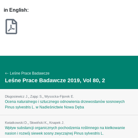
in English:
Leśne Prace Badawcze
Leśne Prace Badawcze 2019, Vol 80, 2
Długosiewicz J.
,
Zając S.
,
Wysocka-Fijorek E.
Ocena naturalnego i sztucznego odnowienia drzewostanów sosnowych
Pinus sylvestris L. w Nadleśnictwie Nowa Dęba
Kwiatkowski D.
,
Słowiński K.
,
Knapek J.
Wpływ substancji organicznych pochodzenia roślinnego na kiełkowanie
nasion i rozwój siewek sosny zwyczajnej Pinus sylvestris L.