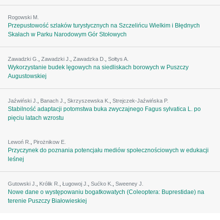
Rogowski M.
Przepustowość szlaków turystycznych na Szczelińcu Wielkim i Błędnych
Skałach w Parku Narodowym Gór Stołowych
Zawadzki G.
,
Zawadzki J.
,
Zawadzka D.
,
Sołtys A.
Wykorzystanie budek lęgowych na siedliskach borowych w Puszczy
Augustowskiej
Jaźwiński J.
,
Banach J.
,
Skrzyszewska K.
,
Strejczek-Jaźwińska P.
Stabilność adaptacji potomstwa buka zwyczajnego Fagus sylvatica L. po
pięciu latach wzrostu
Lewoń R.
,
Pirożnikow E.
Przyczynek do poznania potencjału mediów społecznościowych w edukacji
leśnej
Gutowski J.
,
Królik R.
,
Ługowoj J.
,
Sućko K.
,
Sweeney J.
Nowe dane o występowaniu bogatkowatych (Coleoptera: Buprestidae) na
terenie Puszczy Białowieskiej