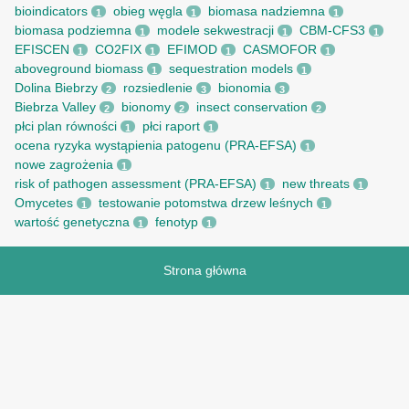
bioindicators
obieg węgla
biomasa nadziemna
1
1
1
biomasa podziemna
modele sekwestracji
CBM-CFS3
1
1
1
EFISCEN
CO2FIX
EFIMOD
CASMOFOR
1
1
1
1
aboveground biomass
sequestration models
1
1
Dolina Biebrzy
rozsiedlenie
bionomia
2
3
3
Biebrza Valley
bionomy
insect conservation
2
2
2
płci plan równości
płci raport
1
1
ocena ryzyka wystąpienia patogenu (PRA-EFSA)
1
nowe zagrożenia
1
risk of pathogen assessment (PRA-EFSA)
new threats
1
1
Omycetes
testowanie potomstwa drzew leśnych
1
1
wartość genetyczna
fenotyp
1
1
Strona główna