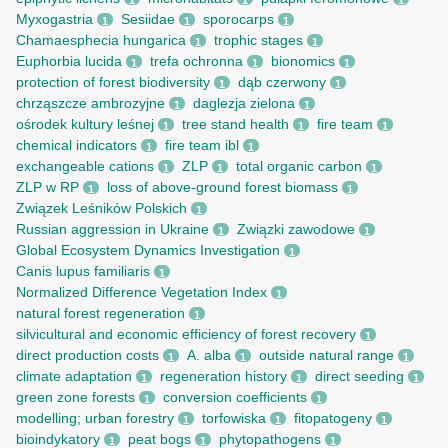
1
1
1
Myxogastria
Sesiidae
sporocarps
1
1
1
Chamaesphecia hungarica
trophic stages
1
1
Euphorbia lucida
trefa ochronna
bionomics
1
1
1
protection of forest biodiversity
dąb czerwony
1
1
chrząszcze ambrozyjne
daglezja zielona
1
1
ośrodek kultury leśnej
tree stand health
fire team
1
1
1
chemical indicators
fire team ibl
1
1
exchangeable cations
ZLP
total organic carbon
1
1
1
ZLP w RP
loss of above-ground forest biomass
1
1
Związek Leśników Polskich
1
Russian aggression in Ukraine
Związki zawodowe
1
1
Global Ecosystem Dynamics Investigation
1
Canis lupus familiaris
1
Normalized Difference Vegetation Index
1
natural forest regeneration
1
silvicultural and economic efficiency of forest recovery
1
direct production costs
A. alba
outside natural range
1
1
1
climate adaptation
regeneration history
direct seeding
1
1
1
green zone forests
conversion coefficients
1
1
modelling; urban forestry
torfowiska
fitopatogeny
1
1
1
bioindykatory
peat bogs
phytopathogens
1
1
1