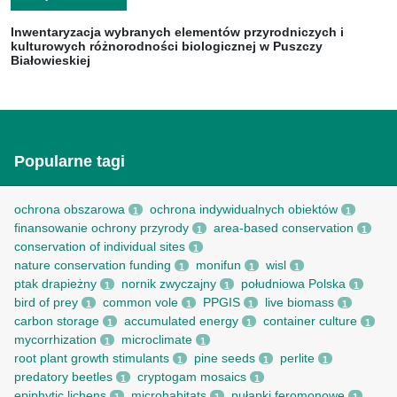
Inwentaryzacja wybranych elementów przyrodniczych i
kulturowych różnorodności biologicznej w Puszczy
Białowieskiej
Popularne tagi
ochrona obszarowa
ochrona indywidualnych obiektów
1
1
finansowanie ochrony przyrody
area-based conservation
1
1
conservation of individual sites
1
nature conservation funding
monifun
wisl
1
1
1
ptak drapieżny
nornik zwyczajny
południowa Polska
1
1
1
bird of prey
common vole
PPGIS
live biomass
1
1
1
1
carbon storage
accumulated energy
container culture
1
1
1
mycorrhization
microclimate
1
1
root рlant growth stimulants
pine seeds
perlite
1
1
1
predatory beetles
cryptogam mosaics
1
1
epiphytic lichens
microhabitats
pułapki feromonowe