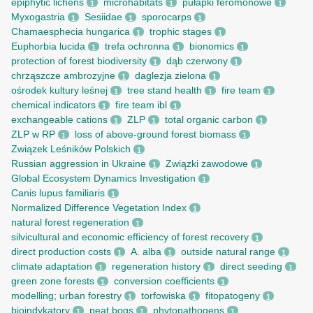
epiphytic lichens
microhabitats
pułapki feromonowe
1
1
1
Myxogastria
Sesiidae
sporocarps
1
1
1
Chamaesphecia hungarica
trophic stages
1
1
Euphorbia lucida
trefa ochronna
bionomics
1
1
1
protection of forest biodiversity
dąb czerwony
1
1
chrząszcze ambrozyjne
daglezja zielona
1
1
ośrodek kultury leśnej
tree stand health
fire team
1
1
1
chemical indicators
fire team ibl
1
1
exchangeable cations
ZLP
total organic carbon
1
1
1
ZLP w RP
loss of above-ground forest biomass
1
1
Związek Leśników Polskich
1
Russian aggression in Ukraine
Związki zawodowe
1
1
Global Ecosystem Dynamics Investigation
1
Canis lupus familiaris
1
Normalized Difference Vegetation Index
1
natural forest regeneration
1
silvicultural and economic efficiency of forest recovery
1
direct production costs
A. alba
outside natural range
1
1
1
climate adaptation
regeneration history
direct seeding
1
1
1
green zone forests
conversion coefficients
1
1
modelling; urban forestry
torfowiska
fitopatogeny
1
1
1
bioindykatory
peat bogs
phytopathogens
1
1
1