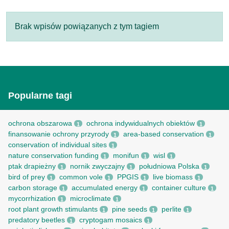
Brak wpisów powiązanych z tym tagiem
Popularne tagi
ochrona obszarowa
ochrona indywidualnych obiektów
1
1
finansowanie ochrony przyrody
area-based conservation
1
1
conservation of individual sites
1
nature conservation funding
monifun
wisl
1
1
1
ptak drapieżny
nornik zwyczajny
południowa Polska
1
1
1
bird of prey
common vole
PPGIS
live biomass
1
1
1
1
carbon storage
accumulated energy
container culture
1
1
1
mycorrhization
microclimate
1
1
root рlant growth stimulants
pine seeds
perlite
1
1
1
predatory beetles
cryptogam mosaics
1
1