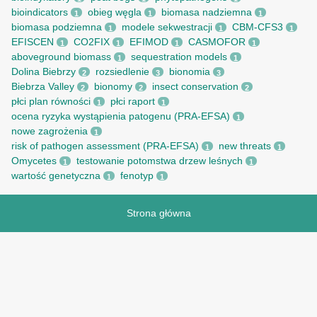
bioindicators
obieg węgla
biomasa nadziemna
1
1
1
biomasa podziemna
modele sekwestracji
CBM-CFS3
1
1
1
EFISCEN
CO2FIX
EFIMOD
CASMOFOR
1
1
1
1
aboveground biomass
sequestration models
1
1
Dolina Biebrzy
rozsiedlenie
bionomia
2
3
3
Biebrza Valley
bionomy
insect conservation
2
2
2
płci plan równości
płci raport
1
1
ocena ryzyka wystąpienia patogenu (PRA-EFSA)
1
nowe zagrożenia
1
risk of pathogen assessment (PRA-EFSA)
new threats
1
1
Omycetes
testowanie potomstwa drzew leśnych
1
1
wartość genetyczna
fenotyp
1
1
Strona główna