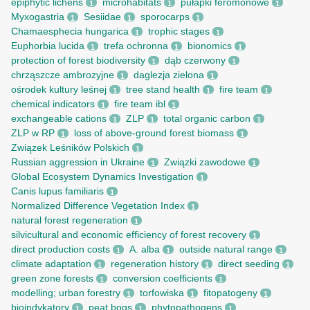
epiphytic lichens
microhabitats
pułapki feromonowe
1
1
1
Myxogastria
Sesiidae
sporocarps
1
1
1
Chamaesphecia hungarica
trophic stages
1
1
Euphorbia lucida
trefa ochronna
bionomics
1
1
1
protection of forest biodiversity
dąb czerwony
1
1
chrząszcze ambrozyjne
daglezja zielona
1
1
ośrodek kultury leśnej
tree stand health
fire team
1
1
1
chemical indicators
fire team ibl
1
1
exchangeable cations
ZLP
total organic carbon
1
1
1
ZLP w RP
loss of above-ground forest biomass
1
1
Związek Leśników Polskich
1
Russian aggression in Ukraine
Związki zawodowe
1
1
Global Ecosystem Dynamics Investigation
1
Canis lupus familiaris
1
Normalized Difference Vegetation Index
1
natural forest regeneration
1
silvicultural and economic efficiency of forest recovery
1
direct production costs
A. alba
outside natural range
1
1
1
climate adaptation
regeneration history
direct seeding
1
1
1
green zone forests
conversion coefficients
1
1
modelling; urban forestry
torfowiska
fitopatogeny
1
1
1
bioindykatory
peat bogs
phytopathogens
1
1
1