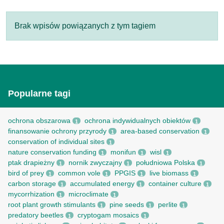
Brak wpisów powiązanych z tym tagiem
Popularne tagi
ochrona obszarowa
ochrona indywidualnych obiektów
1
1
finansowanie ochrony przyrody
area-based conservation
1
1
conservation of individual sites
1
nature conservation funding
monifun
wisl
1
1
1
ptak drapieżny
nornik zwyczajny
południowa Polska
1
1
1
bird of prey
common vole
PPGIS
live biomass
1
1
1
1
carbon storage
accumulated energy
container culture
1
1
1
mycorrhization
microclimate
1
1
root рlant growth stimulants
pine seeds
perlite
1
1
1
predatory beetles
cryptogam mosaics
1
1