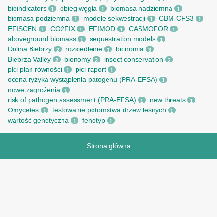
bioindicators
obieg węgla
biomasa nadziemna
1
1
1
biomasa podziemna
modele sekwestracji
CBM-CFS3
1
1
1
EFISCEN
CO2FIX
EFIMOD
CASMOFOR
1
1
1
1
aboveground biomass
sequestration models
1
1
Dolina Biebrzy
rozsiedlenie
bionomia
2
3
3
Biebrza Valley
bionomy
insect conservation
2
2
2
płci plan równości
płci raport
1
1
ocena ryzyka wystąpienia patogenu (PRA-EFSA)
1
nowe zagrożenia
1
risk of pathogen assessment (PRA-EFSA)
new threats
1
1
Omycetes
testowanie potomstwa drzew leśnych
1
1
wartość genetyczna
fenotyp
1
1
Strona główna