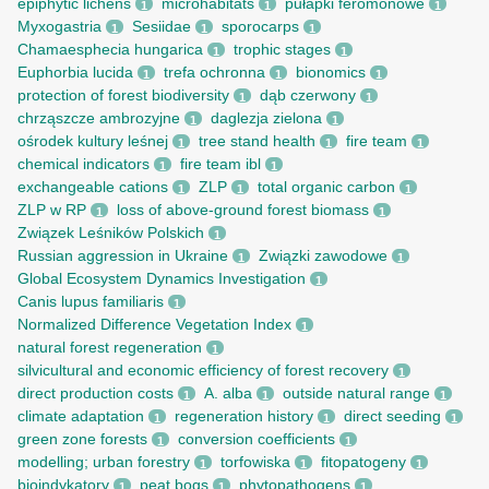
epiphytic lichens
microhabitats
pułapki feromonowe
1
1
1
Myxogastria
Sesiidae
sporocarps
1
1
1
Chamaesphecia hungarica
trophic stages
1
1
Euphorbia lucida
trefa ochronna
bionomics
1
1
1
protection of forest biodiversity
dąb czerwony
1
1
chrząszcze ambrozyjne
daglezja zielona
1
1
ośrodek kultury leśnej
tree stand health
fire team
1
1
1
chemical indicators
fire team ibl
1
1
exchangeable cations
ZLP
total organic carbon
1
1
1
ZLP w RP
loss of above-ground forest biomass
1
1
Związek Leśników Polskich
1
Russian aggression in Ukraine
Związki zawodowe
1
1
Global Ecosystem Dynamics Investigation
1
Canis lupus familiaris
1
Normalized Difference Vegetation Index
1
natural forest regeneration
1
silvicultural and economic efficiency of forest recovery
1
direct production costs
A. alba
outside natural range
1
1
1
climate adaptation
regeneration history
direct seeding
1
1
1
green zone forests
conversion coefficients
1
1
modelling; urban forestry
torfowiska
fitopatogeny
1
1
1
bioindykatory
peat bogs
phytopathogens
1
1
1