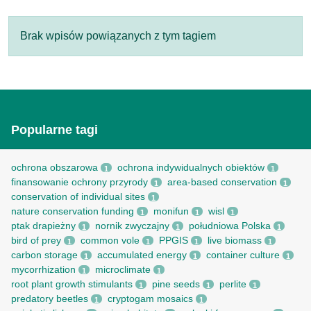
Brak wpisów powiązanych z tym tagiem
Popularne tagi
ochrona obszarowa
ochrona indywidualnych obiektów
1
1
finansowanie ochrony przyrody
area-based conservation
1
1
conservation of individual sites
1
nature conservation funding
monifun
wisl
1
1
1
ptak drapieżny
nornik zwyczajny
południowa Polska
1
1
1
bird of prey
common vole
PPGIS
live biomass
1
1
1
1
carbon storage
accumulated energy
container culture
1
1
1
mycorrhization
microclimate
1
1
root рlant growth stimulants
pine seeds
perlite
1
1
1
predatory beetles
cryptogam mosaics
1
1