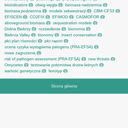
bioindicators
obieg węgla
biomasa nadziemna
1
1
1
biomasa podziemna
modele sekwestracji
CBM-CFS3
1
1
1
EFISCEN
CO2FIX
EFIMOD
CASMOFOR
1
1
1
1
aboveground biomass
sequestration models
1
1
Dolina Biebrzy
rozsiedlenie
bionomia
2
3
3
Biebrza Valley
bionomy
insect conservation
2
2
2
płci plan równości
płci raport
1
1
ocena ryzyka wystąpienia patogenu (PRA-EFSA)
1
nowe zagrożenia
1
risk of pathogen assessment (PRA-EFSA)
new threats
1
1
Omycetes
testowanie potomstwa drzew leśnych
1
1
wartość genetyczna
fenotyp
1
1
Strona główna