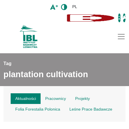
PL
Togg
Tag
plantation cultivation
Aktualności
Pracownicy
Projekty
Folia Forestalia Polonica
Leśne Prace Badawcze