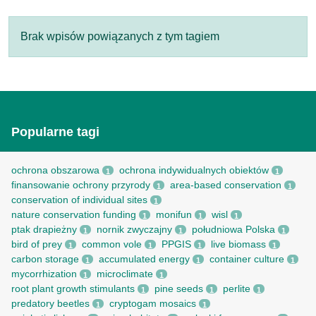
Brak wpisów powiązanych z tym tagiem
Popularne tagi
ochrona obszarowa
ochrona indywidualnych obiektów
1
1
finansowanie ochrony przyrody
area-based conservation
1
1
conservation of individual sites
1
nature conservation funding
monifun
wisl
1
1
1
ptak drapieżny
nornik zwyczajny
południowa Polska
1
1
1
bird of prey
common vole
PPGIS
live biomass
1
1
1
1
carbon storage
accumulated energy
container culture
1
1
1
mycorrhization
microclimate
1
1
root рlant growth stimulants
pine seeds
perlite
1
1
1
predatory beetles
cryptogam mosaics
1
1