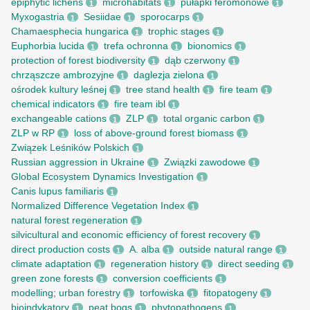
epiphytic lichens
microhabitats
pułapki feromonowe
1
1
1
Myxogastria
Sesiidae
sporocarps
1
1
1
Chamaesphecia hungarica
trophic stages
1
1
Euphorbia lucida
trefa ochronna
bionomics
1
1
1
protection of forest biodiversity
dąb czerwony
1
1
chrząszcze ambrozyjne
daglezja zielona
1
1
ośrodek kultury leśnej
tree stand health
fire team
1
1
1
chemical indicators
fire team ibl
1
1
exchangeable cations
ZLP
total organic carbon
1
1
1
ZLP w RP
loss of above-ground forest biomass
1
1
Związek Leśników Polskich
1
Russian aggression in Ukraine
Związki zawodowe
1
1
Global Ecosystem Dynamics Investigation
1
Canis lupus familiaris
1
Normalized Difference Vegetation Index
1
natural forest regeneration
1
silvicultural and economic efficiency of forest recovery
1
direct production costs
A. alba
outside natural range
1
1
1
climate adaptation
regeneration history
direct seeding
1
1
1
green zone forests
conversion coefficients
1
1
modelling; urban forestry
torfowiska
fitopatogeny
1
1
1
bioindykatory
peat bogs
phytopathogens
1
1
1