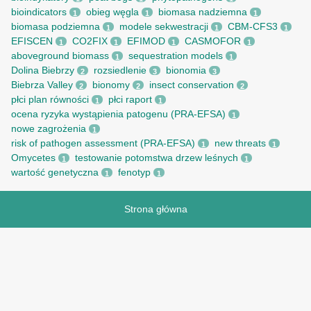
bioindicators
obieg węgla
biomasa nadziemna
1
1
1
biomasa podziemna
modele sekwestracji
CBM-CFS3
1
1
1
EFISCEN
CO2FIX
EFIMOD
CASMOFOR
1
1
1
1
aboveground biomass
sequestration models
1
1
Dolina Biebrzy
rozsiedlenie
bionomia
2
3
3
Biebrza Valley
bionomy
insect conservation
2
2
2
płci plan równości
płci raport
1
1
ocena ryzyka wystąpienia patogenu (PRA-EFSA)
1
nowe zagrożenia
1
risk of pathogen assessment (PRA-EFSA)
new threats
1
1
Omycetes
testowanie potomstwa drzew leśnych
1
1
wartość genetyczna
fenotyp
1
1
Strona główna