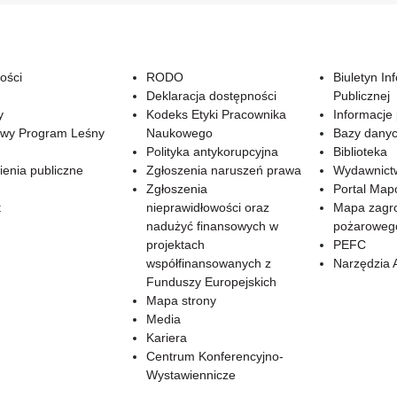
ości
RODO
Biuletyn In
Deklaracja dostępności
Publicznej
y
Kodeks Etyki Pracownika
Informacje
wy Program Leśny
Naukowego
Bazy dany
Polityka antykorupcyjna
Biblioteka
enia publiczne
Zgłoszenia naruszeń prawa
Wydawnict
Zgłoszenia
Portal Ma
t
nieprawidłowości oraz
Mapa zagr
nadużyć finansowych w
pożaroweg
projektach
PEFC
współfinansowanych z
Narzędzia 
Funduszy Europejskich
Mapa strony
Media
Kariera
Centrum Konferencyjno-
Wystawiennicze