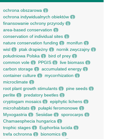
ochrona obszarowa
1
ochrona indywidualnych obiektów
1
finansowanie ochrony przyrody
1
area-based conservation
1
conservation of individual sites
1
nature conservation funding
monifun
1
1
wisl
ptak drapieżny
nornik zwyczajny
1
1
1
południowa Polska
bird of prey
1
1
common vole
PPGIS
live biomass
1
1
1
carbon storage
accumulated energy
1
1
container culture
mycorrhization
1
1
microclimate
1
root рlant growth stimulants
pine seeds
1
1
perlite
predatory beetles
1
1
cryptogam mosaics
epiphytic lichens
1
1
microhabitats
pułapki feromonowe
1
1
Myxogastria
Sesiidae
sporocarps
1
1
1
Chamaesphecia hungarica
1
trophic stages
Euphorbia lucida
1
1
trefa ochronna
bionomics
1
1