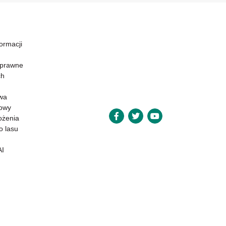
formacji
 prawne
ch
wa
powy
ożenia
o lasu
AI