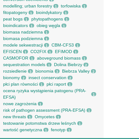
1
modelling; urban forestry
torfowiska
1
1
fitopatogeny
bioindykatory
1
1
peat bogs
phytopathogens
1
1
bioindicators
obieg węgla
1
1
biomasa nadziemna
1
biomasa podziemna
1
modele sekwestracji
CBM-CFS3
1
1
EFISCEN
CO2FIX
EFIMOD
1
1
1
CASMOFOR
aboveground biomass
1
1
sequestration models
Dolina Biebrzy
1
2
rozsiedlenie
bionomia
Biebrza Valley
3
3
2
bionomy
insect conservation
2
2
płci plan równości
płci raport
1
1
ocena ryzyka wystąpienia patogenu (PRA-
1
EFSA)
nowe zagrożenia
1
risk of pathogen assessment (PRA-EFSA)
1
new threats
Omycetes
1
1
testowanie potomstwa drzew leśnych
1
wartość genetyczna
fenotyp
1
1