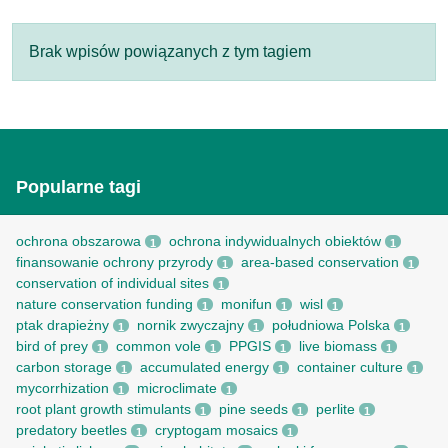
Brak wpisów powiązanych z tym tagiem
Popularne tagi
ochrona obszarowa
ochrona indywidualnych obiektów
1
1
finansowanie ochrony przyrody
area-based conservation
1
1
conservation of individual sites
1
nature conservation funding
monifun
wisl
1
1
1
ptak drapieżny
nornik zwyczajny
południowa Polska
1
1
1
bird of prey
common vole
PPGIS
live biomass
1
1
1
1
carbon storage
accumulated energy
container culture
1
1
1
mycorrhization
microclimate
1
1
root рlant growth stimulants
pine seeds
perlite
1
1
1
predatory beetles
cryptogam mosaics
1
1