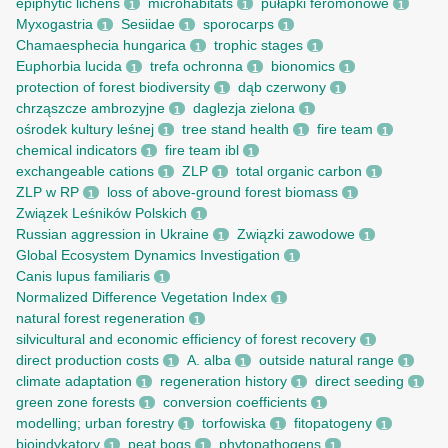
epiphytic lichens
microhabitats
pułapki feromonowe
1
1
1
Myxogastria
Sesiidae
sporocarps
1
1
1
Chamaesphecia hungarica
trophic stages
1
1
Euphorbia lucida
trefa ochronna
bionomics
1
1
1
protection of forest biodiversity
dąb czerwony
1
1
chrząszcze ambrozyjne
daglezja zielona
1
1
ośrodek kultury leśnej
tree stand health
fire team
1
1
1
chemical indicators
fire team ibl
1
1
exchangeable cations
ZLP
total organic carbon
1
1
1
ZLP w RP
loss of above-ground forest biomass
1
1
Związek Leśników Polskich
1
Russian aggression in Ukraine
Związki zawodowe
1
1
Global Ecosystem Dynamics Investigation
1
Canis lupus familiaris
1
Normalized Difference Vegetation Index
1
natural forest regeneration
1
silvicultural and economic efficiency of forest recovery
1
direct production costs
A. alba
outside natural range
1
1
1
climate adaptation
regeneration history
direct seeding
1
1
1
green zone forests
conversion coefficients
1
1
modelling; urban forestry
torfowiska
fitopatogeny
1
1
1
bioindykatory
peat bogs
phytopathogens
1
1
1