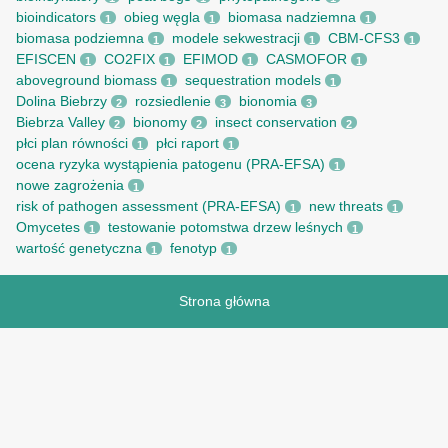
bioindicators
obieg węgla
biomasa nadziemna
1
1
1
biomasa podziemna
modele sekwestracji
CBM-CFS3
1
1
1
EFISCEN
CO2FIX
EFIMOD
CASMOFOR
1
1
1
1
aboveground biomass
sequestration models
1
1
Dolina Biebrzy
rozsiedlenie
bionomia
2
3
3
Biebrza Valley
bionomy
insect conservation
2
2
2
płci plan równości
płci raport
1
1
ocena ryzyka wystąpienia patogenu (PRA-EFSA)
1
nowe zagrożenia
1
risk of pathogen assessment (PRA-EFSA)
new threats
1
1
Omycetes
testowanie potomstwa drzew leśnych
1
1
wartość genetyczna
fenotyp
1
1
Strona główna