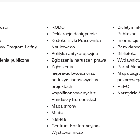
ości
RODO
Biuletyn In
Deklaracja dostępności
Publicznej
y
Kodeks Etyki Pracownika
Informacje
wy Program Leśny
Naukowego
Bazy dany
Polityka antykorupcyjna
Biblioteka
enia publiczne
Zgłoszenia naruszeń prawa
Wydawnict
Zgłoszenia
Portal Ma
t
nieprawidłowości oraz
Mapa zagr
nadużyć finansowych w
pożaroweg
projektach
PEFC
współfinansowanych z
Narzędzia 
Funduszy Europejskich
Mapa strony
Media
Kariera
Centrum Konferencyjno-
Wystawiennicze