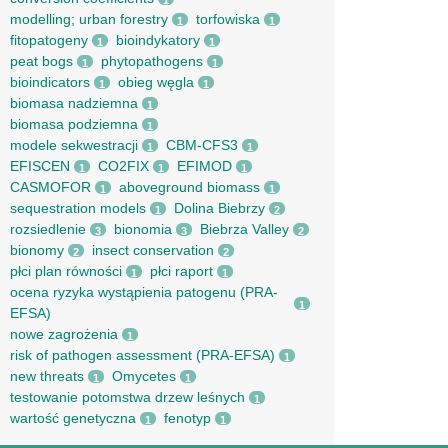
1
modelling; urban forestry
torfowiska
1
1
fitopatogeny
bioindykatory
1
1
peat bogs
phytopathogens
1
1
bioindicators
obieg węgla
1
1
biomasa nadziemna
1
biomasa podziemna
1
modele sekwestracji
CBM-CFS3
1
1
EFISCEN
CO2FIX
EFIMOD
1
1
1
CASMOFOR
aboveground biomass
1
1
sequestration models
Dolina Biebrzy
1
2
rozsiedlenie
bionomia
Biebrza Valley
3
3
2
bionomy
insect conservation
2
2
płci plan równości
płci raport
1
1
ocena ryzyka wystąpienia patogenu (PRA-
1
EFSA)
nowe zagrożenia
1
risk of pathogen assessment (PRA-EFSA)
1
new threats
Omycetes
1
1
testowanie potomstwa drzew leśnych
1
wartość genetyczna
fenotyp
1
1