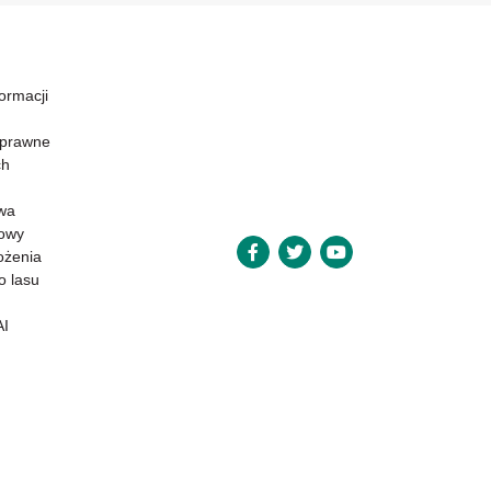
formacji
 prawne
ch
wa
powy
ożenia
o lasu
AI