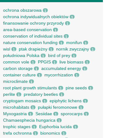
ochrona obszarowa
1
ochrona indywidualnych obiektów
1
finansowanie ochrony przyrody
1
area-based conservation
1
conservation of individual sites
1
nature conservation funding
monifun
1
1
wisl
ptak drapieżny
nornik zwyczajny
1
1
1
południowa Polska
bird of prey
1
1
common vole
PPGIS
live biomass
1
1
1
carbon storage
accumulated energy
1
1
container culture
mycorrhization
1
1
microclimate
1
root рlant growth stimulants
pine seeds
1
1
perlite
predatory beetles
1
1
cryptogam mosaics
epiphytic lichens
1
1
microhabitats
pułapki feromonowe
1
1
Myxogastria
Sesiidae
sporocarps
1
1
1
Chamaesphecia hungarica
1
trophic stages
Euphorbia lucida
1
1
trefa ochronna
bionomics
1
1