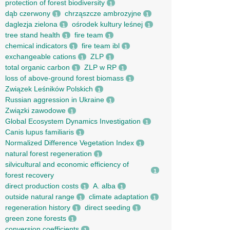
protection of forest biodiversity
1
dąb czerwony
chrząszcze ambrozyjne
1
1
daglezja zielona
ośrodek kultury leśnej
1
1
tree stand health
fire team
1
1
chemical indicators
fire team ibl
1
1
exchangeable cations
ZLP
1
1
total organic carbon
ZLP w RP
1
1
loss of above-ground forest biomass
1
Związek Leśników Polskich
1
Russian aggression in Ukraine
1
Związki zawodowe
1
Global Ecosystem Dynamics Investigation
1
Canis lupus familiaris
1
Normalized Difference Vegetation Index
1
natural forest regeneration
1
silvicultural and economic efficiency of
1
forest recovery
direct production costs
A. alba
1
1
outside natural range
climate adaptation
1
1
regeneration history
direct seeding
1
1
green zone forests
1
conversion coefficients