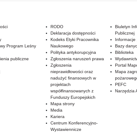
ości
RODO
Biuletyn In
Deklaracja dostępności
Publicznej
y
Kodeks Etyki Pracownika
Informacje
wy Program Leśny
Naukowego
Bazy dany
Polityka antykorupcyjna
Biblioteka
enia publiczne
Zgłoszenia naruszeń prawa
Wydawnict
Zgłoszenia
Portal Ma
t
nieprawidłowości oraz
Mapa zagr
nadużyć finansowych w
pożaroweg
projektach
PEFC
współfinansowanych z
Narzędzia 
Funduszy Europejskich
Mapa strony
Media
Kariera
Centrum Konferencyjno-
Wystawiennicze