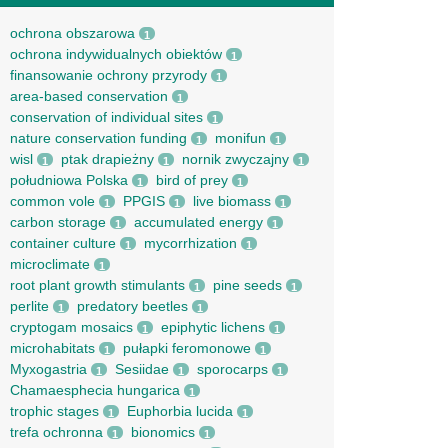
ochrona obszarowa
1
ochrona indywidualnych obiektów
1
finansowanie ochrony przyrody
1
area-based conservation
1
conservation of individual sites
1
nature conservation funding
monifun
1
1
wisl
ptak drapieżny
nornik zwyczajny
1
1
1
południowa Polska
bird of prey
1
1
common vole
PPGIS
live biomass
1
1
1
carbon storage
accumulated energy
1
1
container culture
mycorrhization
1
1
microclimate
1
root рlant growth stimulants
pine seeds
1
1
perlite
predatory beetles
1
1
cryptogam mosaics
epiphytic lichens
1
1
microhabitats
pułapki feromonowe
1
1
Myxogastria
Sesiidae
sporocarps
1
1
1
Chamaesphecia hungarica
1
trophic stages
Euphorbia lucida
1
1
trefa ochronna
bionomics
1
1