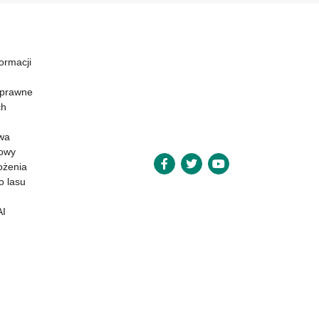
formacji
 prawne
ch
wa
powy
ożenia
o lasu
AI