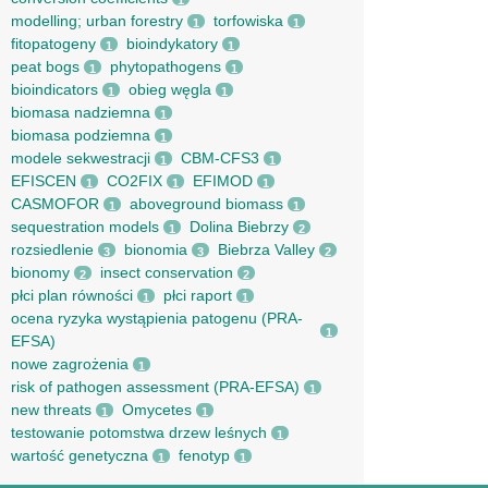
1
modelling; urban forestry
torfowiska
1
1
fitopatogeny
bioindykatory
1
1
peat bogs
phytopathogens
1
1
bioindicators
obieg węgla
1
1
biomasa nadziemna
1
biomasa podziemna
1
modele sekwestracji
CBM-CFS3
1
1
EFISCEN
CO2FIX
EFIMOD
1
1
1
CASMOFOR
aboveground biomass
1
1
sequestration models
Dolina Biebrzy
1
2
rozsiedlenie
bionomia
Biebrza Valley
3
3
2
bionomy
insect conservation
2
2
płci plan równości
płci raport
1
1
ocena ryzyka wystąpienia patogenu (PRA-
1
EFSA)
nowe zagrożenia
1
risk of pathogen assessment (PRA-EFSA)
1
new threats
Omycetes
1
1
testowanie potomstwa drzew leśnych
1
wartość genetyczna
fenotyp
1
1