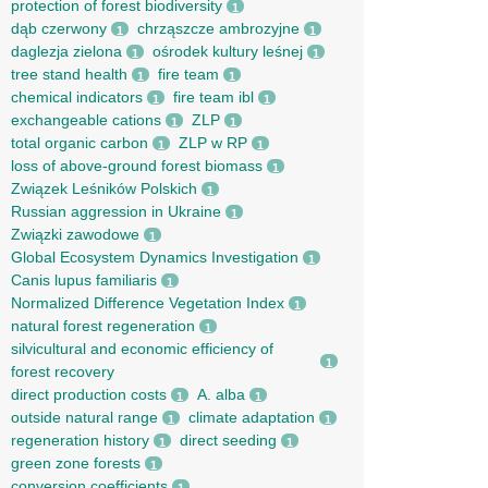
protection of forest biodiversity
1
dąb czerwony
chrząszcze ambrozyjne
1
1
daglezja zielona
ośrodek kultury leśnej
1
1
tree stand health
fire team
1
1
chemical indicators
fire team ibl
1
1
exchangeable cations
ZLP
1
1
total organic carbon
ZLP w RP
1
1
loss of above-ground forest biomass
1
Związek Leśników Polskich
1
Russian aggression in Ukraine
1
Związki zawodowe
1
Global Ecosystem Dynamics Investigation
1
Canis lupus familiaris
1
Normalized Difference Vegetation Index
1
natural forest regeneration
1
silvicultural and economic efficiency of
1
forest recovery
direct production costs
A. alba
1
1
outside natural range
climate adaptation
1
1
regeneration history
direct seeding
1
1
green zone forests
1
conversion coefficients