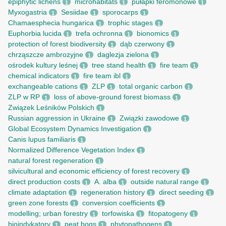
epiphytic lichens
microhabitats
pułapki feromonowe
1
1
1
Myxogastria
Sesiidae
sporocarps
1
1
1
Chamaesphecia hungarica
trophic stages
1
1
Euphorbia lucida
trefa ochronna
bionomics
1
1
1
protection of forest biodiversity
dąb czerwony
1
1
chrząszcze ambrozyjne
daglezja zielona
1
1
ośrodek kultury leśnej
tree stand health
fire team
1
1
1
chemical indicators
fire team ibl
1
1
exchangeable cations
ZLP
total organic carbon
1
1
1
ZLP w RP
loss of above-ground forest biomass
1
1
Związek Leśników Polskich
1
Russian aggression in Ukraine
Związki zawodowe
1
1
Global Ecosystem Dynamics Investigation
1
Canis lupus familiaris
1
Normalized Difference Vegetation Index
1
natural forest regeneration
1
silvicultural and economic efficiency of forest recovery
1
direct production costs
A. alba
outside natural range
1
1
1
climate adaptation
regeneration history
direct seeding
1
1
1
green zone forests
conversion coefficients
1
1
modelling; urban forestry
torfowiska
fitopatogeny
1
1
1
bioindykatory
peat bogs
phytopathogens
1
1
1