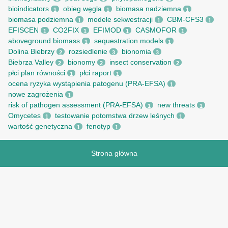
bioindicators
obieg węgla
biomasa nadziemna
1
1
1
biomasa podziemna
modele sekwestracji
CBM-CFS3
1
1
1
EFISCEN
CO2FIX
EFIMOD
CASMOFOR
1
1
1
1
aboveground biomass
sequestration models
1
1
Dolina Biebrzy
rozsiedlenie
bionomia
2
3
3
Biebrza Valley
bionomy
insect conservation
2
2
2
płci plan równości
płci raport
1
1
ocena ryzyka wystąpienia patogenu (PRA-EFSA)
1
nowe zagrożenia
1
risk of pathogen assessment (PRA-EFSA)
new threats
1
1
Omycetes
testowanie potomstwa drzew leśnych
1
1
wartość genetyczna
fenotyp
1
1
Strona główna