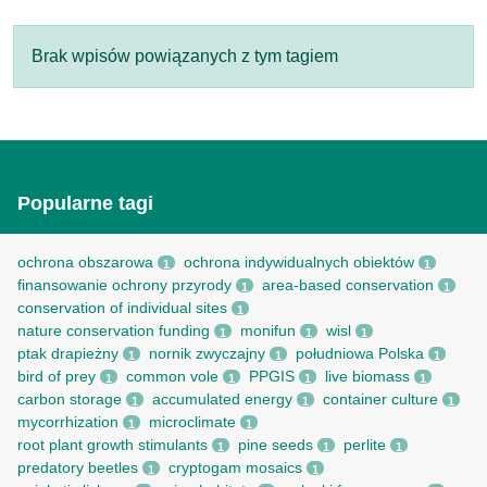
Brak wpisów powiązanych z tym tagiem
Popularne tagi
ochrona obszarowa
ochrona indywidualnych obiektów
1
1
finansowanie ochrony przyrody
area-based conservation
1
1
conservation of individual sites
1
nature conservation funding
monifun
wisl
1
1
1
ptak drapieżny
nornik zwyczajny
południowa Polska
1
1
1
bird of prey
common vole
PPGIS
live biomass
1
1
1
1
carbon storage
accumulated energy
container culture
1
1
1
mycorrhization
microclimate
1
1
root рlant growth stimulants
pine seeds
perlite
1
1
1
predatory beetles
cryptogam mosaics
1
1