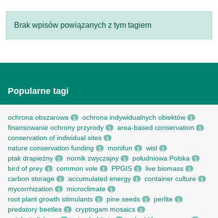
Brak wpisów powiązanych z tym tagiem
Popularne tagi
ochrona obszarowa
ochrona indywidualnych obiektów
1
1
finansowanie ochrony przyrody
area-based conservation
1
1
conservation of individual sites
1
nature conservation funding
monifun
wisl
1
1
1
ptak drapieżny
nornik zwyczajny
południowa Polska
1
1
1
bird of prey
common vole
PPGIS
live biomass
1
1
1
1
carbon storage
accumulated energy
container culture
1
1
1
mycorrhization
microclimate
1
1
root рlant growth stimulants
pine seeds
perlite
1
1
1
predatory beetles
cryptogam mosaics
1
1