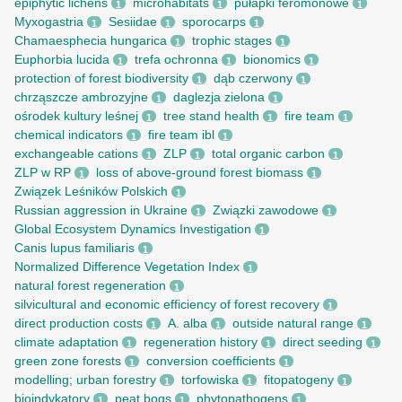
epiphytic lichens
microhabitats
pułapki feromonowe
1
1
1
Myxogastria
Sesiidae
sporocarps
1
1
1
Chamaesphecia hungarica
trophic stages
1
1
Euphorbia lucida
trefa ochronna
bionomics
1
1
1
protection of forest biodiversity
dąb czerwony
1
1
chrząszcze ambrozyjne
daglezja zielona
1
1
ośrodek kultury leśnej
tree stand health
fire team
1
1
1
chemical indicators
fire team ibl
1
1
exchangeable cations
ZLP
total organic carbon
1
1
1
ZLP w RP
loss of above-ground forest biomass
1
1
Związek Leśników Polskich
1
Russian aggression in Ukraine
Związki zawodowe
1
1
Global Ecosystem Dynamics Investigation
1
Canis lupus familiaris
1
Normalized Difference Vegetation Index
1
natural forest regeneration
1
silvicultural and economic efficiency of forest recovery
1
direct production costs
A. alba
outside natural range
1
1
1
climate adaptation
regeneration history
direct seeding
1
1
1
green zone forests
conversion coefficients
1
1
modelling; urban forestry
torfowiska
fitopatogeny
1
1
1
bioindykatory
peat bogs
phytopathogens
1
1
1