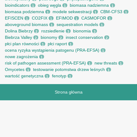
bioindicators
obieg węgla
biomasa nadziemna
1
1
1
biomasa podziemna
modele sekwestracji
CBM-CFS3
1
1
1
EFISCEN
CO2FIX
EFIMOD
CASMOFOR
1
1
1
1
aboveground biomass
sequestration models
1
1
Dolina Biebrzy
rozsiedlenie
bionomia
2
3
3
Biebrza Valley
bionomy
insect conservation
2
2
2
płci plan równości
płci raport
1
1
ocena ryzyka wystąpienia patogenu (PRA-EFSA)
1
nowe zagrożenia
1
risk of pathogen assessment (PRA-EFSA)
new threats
1
1
Omycetes
testowanie potomstwa drzew leśnych
1
1
wartość genetyczna
fenotyp
1
1
Strona główna