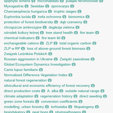
epiphytic lichens
microhabitats
pułapki feromonowe
1
1
1
Myxogastria
Sesiidae
sporocarps
1
1
1
Chamaesphecia hungarica
trophic stages
1
1
Euphorbia lucida
trefa ochronna
bionomics
1
1
1
protection of forest biodiversity
dąb czerwony
1
1
chrząszcze ambrozyjne
daglezja zielona
1
1
ośrodek kultury leśnej
tree stand health
fire team
1
1
1
chemical indicators
fire team ibl
1
1
exchangeable cations
ZLP
total organic carbon
1
1
1
ZLP w RP
loss of above-ground forest biomass
1
1
Związek Leśników Polskich
1
Russian aggression in Ukraine
Związki zawodowe
1
1
Global Ecosystem Dynamics Investigation
1
Canis lupus familiaris
1
Normalized Difference Vegetation Index
1
natural forest regeneration
1
silvicultural and economic efficiency of forest recovery
1
direct production costs
A. alba
outside natural range
1
1
1
climate adaptation
regeneration history
direct seeding
1
1
1
green zone forests
conversion coefficients
1
1
modelling; urban forestry
torfowiska
fitopatogeny
1
1
1
bioindykatory
peat bogs
phytopathogens
1
1
1