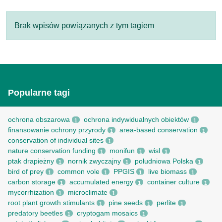
Brak wpisów powiązanych z tym tagiem
Popularne tagi
ochrona obszarowa
ochrona indywidualnych obiektów
1
1
finansowanie ochrony przyrody
area-based conservation
1
1
conservation of individual sites
1
nature conservation funding
monifun
wisl
1
1
1
ptak drapieżny
nornik zwyczajny
południowa Polska
1
1
1
bird of prey
common vole
PPGIS
live biomass
1
1
1
1
carbon storage
accumulated energy
container culture
1
1
1
mycorrhization
microclimate
1
1
root рlant growth stimulants
pine seeds
perlite
1
1
1
predatory beetles
cryptogam mosaics
1
1