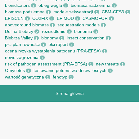
bioindicators
obieg węgla
biomasa nadziemna
1
1
1
biomasa podziemna
modele sekwestracji
CBM-CFS3
1
1
1
EFISCEN
CO2FIX
EFIMOD
CASMOFOR
1
1
1
1
aboveground biomass
sequestration models
1
1
Dolina Biebrzy
rozsiedlenie
bionomia
2
3
3
Biebrza Valley
bionomy
insect conservation
2
2
2
płci plan równości
płci raport
1
1
ocena ryzyka wystąpienia patogenu (PRA-EFSA)
1
nowe zagrożenia
1
risk of pathogen assessment (PRA-EFSA)
new threats
1
1
Omycetes
testowanie potomstwa drzew leśnych
1
1
wartość genetyczna
fenotyp
1
1
Strona główna