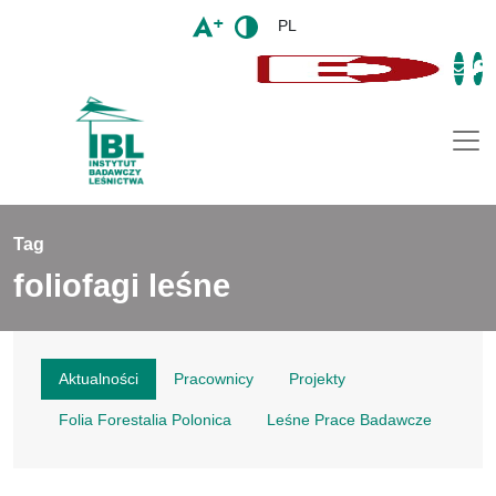
PL
Togg
Tag
foliofagi leśne
Aktualności
Pracownicy
Projekty
Folia Forestalia Polonica
Leśne Prace Badawcze