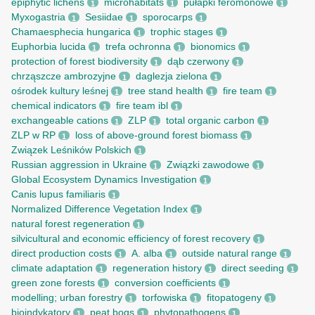
epiphytic lichens
microhabitats
pułapki feromonowe
1
1
1
Myxogastria
Sesiidae
sporocarps
1
1
1
Chamaesphecia hungarica
trophic stages
1
1
Euphorbia lucida
trefa ochronna
bionomics
1
1
1
protection of forest biodiversity
dąb czerwony
1
1
chrząszcze ambrozyjne
daglezja zielona
1
1
ośrodek kultury leśnej
tree stand health
fire team
1
1
1
chemical indicators
fire team ibl
1
1
exchangeable cations
ZLP
total organic carbon
1
1
1
ZLP w RP
loss of above-ground forest biomass
1
1
Związek Leśników Polskich
1
Russian aggression in Ukraine
Związki zawodowe
1
1
Global Ecosystem Dynamics Investigation
1
Canis lupus familiaris
1
Normalized Difference Vegetation Index
1
natural forest regeneration
1
silvicultural and economic efficiency of forest recovery
1
direct production costs
A. alba
outside natural range
1
1
1
climate adaptation
regeneration history
direct seeding
1
1
1
green zone forests
conversion coefficients
1
1
modelling; urban forestry
torfowiska
fitopatogeny
1
1
1
bioindykatory
peat bogs
phytopathogens
1
1
1