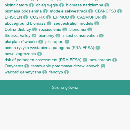
bioindicators
obieg węgla
biomasa nadziemna
1
1
1
biomasa podziemna
modele sekwestracji
CBM-CFS3
1
1
1
EFISCEN
CO2FIX
EFIMOD
CASMOFOR
1
1
1
1
aboveground biomass
sequestration models
1
1
Dolina Biebrzy
rozsiedlenie
bionomia
2
3
3
Biebrza Valley
bionomy
insect conservation
2
2
2
płci plan równości
płci raport
1
1
ocena ryzyka wystąpienia patogenu (PRA-EFSA)
1
nowe zagrożenia
1
risk of pathogen assessment (PRA-EFSA)
new threats
1
1
Omycetes
testowanie potomstwa drzew leśnych
1
1
wartość genetyczna
fenotyp
1
1
Strona główna