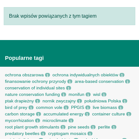
Brak wpisów powiązanych z tym tagiem
Popularne tagi
ochrona obszarowa
ochrona indywidualnych obiektów
1
1
finansowanie ochrony przyrody
area-based conservation
1
1
conservation of individual sites
1
nature conservation funding
monifun
wisl
1
1
1
ptak drapieżny
nornik zwyczajny
południowa Polska
1
1
1
bird of prey
common vole
PPGIS
live biomass
1
1
1
1
carbon storage
accumulated energy
container culture
1
1
1
mycorrhization
microclimate
1
1
root рlant growth stimulants
pine seeds
perlite
1
1
1
predatory beetles
cryptogam mosaics
1
1