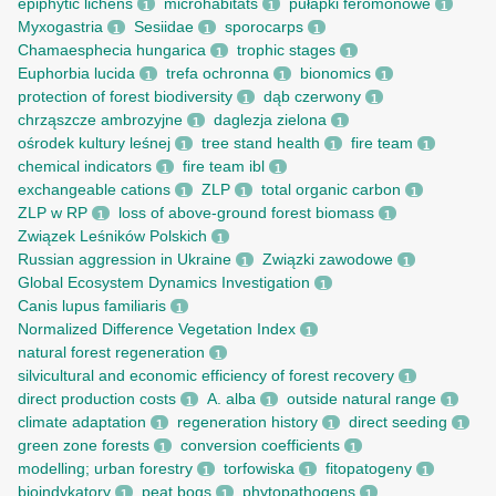
epiphytic lichens
microhabitats
pułapki feromonowe
1
1
1
Myxogastria
Sesiidae
sporocarps
1
1
1
Chamaesphecia hungarica
trophic stages
1
1
Euphorbia lucida
trefa ochronna
bionomics
1
1
1
protection of forest biodiversity
dąb czerwony
1
1
chrząszcze ambrozyjne
daglezja zielona
1
1
ośrodek kultury leśnej
tree stand health
fire team
1
1
1
chemical indicators
fire team ibl
1
1
exchangeable cations
ZLP
total organic carbon
1
1
1
ZLP w RP
loss of above-ground forest biomass
1
1
Związek Leśników Polskich
1
Russian aggression in Ukraine
Związki zawodowe
1
1
Global Ecosystem Dynamics Investigation
1
Canis lupus familiaris
1
Normalized Difference Vegetation Index
1
natural forest regeneration
1
silvicultural and economic efficiency of forest recovery
1
direct production costs
A. alba
outside natural range
1
1
1
climate adaptation
regeneration history
direct seeding
1
1
1
green zone forests
conversion coefficients
1
1
modelling; urban forestry
torfowiska
fitopatogeny
1
1
1
bioindykatory
peat bogs
phytopathogens
1
1
1