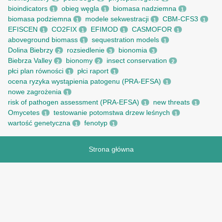
bioindicators
obieg węgla
biomasa nadziemna
1
1
1
biomasa podziemna
modele sekwestracji
CBM-CFS3
1
1
1
EFISCEN
CO2FIX
EFIMOD
CASMOFOR
1
1
1
1
aboveground biomass
sequestration models
1
1
Dolina Biebrzy
rozsiedlenie
bionomia
2
3
3
Biebrza Valley
bionomy
insect conservation
2
2
2
płci plan równości
płci raport
1
1
ocena ryzyka wystąpienia patogenu (PRA-EFSA)
1
nowe zagrożenia
1
risk of pathogen assessment (PRA-EFSA)
new threats
1
1
Omycetes
testowanie potomstwa drzew leśnych
1
1
wartość genetyczna
fenotyp
1
1
Strona główna