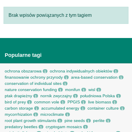
Brak wpisów powiązanych z tym tagiem
Popularne tagi
ochrona obszarowa
ochrona indywidualnych obiektów
1
1
finansowanie ochrony przyrody
area-based conservation
1
1
conservation of individual sites
1
nature conservation funding
monifun
wisl
1
1
1
ptak drapieżny
nornik zwyczajny
południowa Polska
1
1
1
bird of prey
common vole
PPGIS
live biomass
1
1
1
1
carbon storage
accumulated energy
container culture
1
1
1
mycorrhization
microclimate
1
1
root рlant growth stimulants
pine seeds
perlite
1
1
1
predatory beetles
cryptogam mosaics
1
1