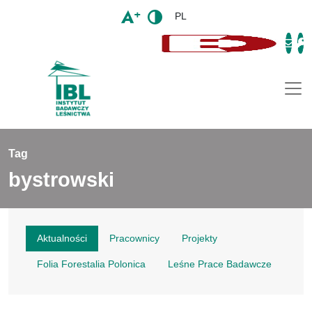
PL
Togg
Tag
bystrowski
Aktualności
Pracownicy
Projekty
Folia Forestalia Polonica
Leśne Prace Badawcze