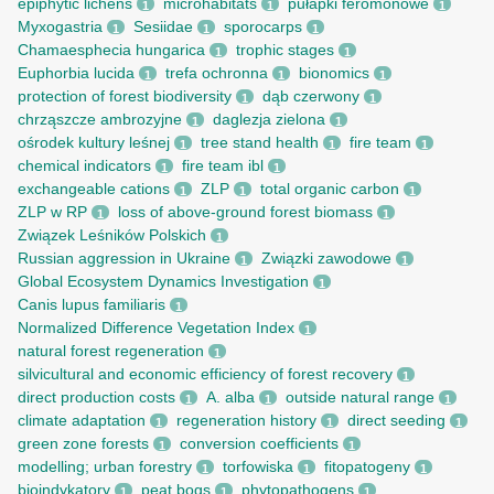
epiphytic lichens
microhabitats
pułapki feromonowe
1
1
1
Myxogastria
Sesiidae
sporocarps
1
1
1
Chamaesphecia hungarica
trophic stages
1
1
Euphorbia lucida
trefa ochronna
bionomics
1
1
1
protection of forest biodiversity
dąb czerwony
1
1
chrząszcze ambrozyjne
daglezja zielona
1
1
ośrodek kultury leśnej
tree stand health
fire team
1
1
1
chemical indicators
fire team ibl
1
1
exchangeable cations
ZLP
total organic carbon
1
1
1
ZLP w RP
loss of above-ground forest biomass
1
1
Związek Leśników Polskich
1
Russian aggression in Ukraine
Związki zawodowe
1
1
Global Ecosystem Dynamics Investigation
1
Canis lupus familiaris
1
Normalized Difference Vegetation Index
1
natural forest regeneration
1
silvicultural and economic efficiency of forest recovery
1
direct production costs
A. alba
outside natural range
1
1
1
climate adaptation
regeneration history
direct seeding
1
1
1
green zone forests
conversion coefficients
1
1
modelling; urban forestry
torfowiska
fitopatogeny
1
1
1
bioindykatory
peat bogs
phytopathogens
1
1
1