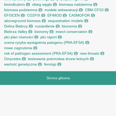
bioindicators
obieg węgla
biomasa nadziemna
1
1
1
biomasa podziemna
modele sekwestracji
CBM-CFS3
1
1
1
EFISCEN
CO2FIX
EFIMOD
CASMOFOR
1
1
1
1
aboveground biomass
sequestration models
1
1
Dolina Biebrzy
rozsiedlenie
bionomia
2
3
3
Biebrza Valley
bionomy
insect conservation
2
2
2
płci plan równości
płci raport
1
1
ocena ryzyka wystąpienia patogenu (PRA-EFSA)
1
nowe zagrożenia
1
risk of pathogen assessment (PRA-EFSA)
new threats
1
1
Omycetes
testowanie potomstwa drzew leśnych
1
1
wartość genetyczna
fenotyp
1
1
Strona główna