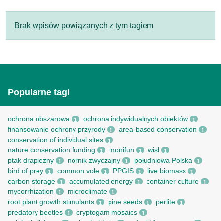
Brak wpisów powiązanych z tym tagiem
Popularne tagi
ochrona obszarowa
ochrona indywidualnych obiektów
1
1
finansowanie ochrony przyrody
area-based conservation
1
1
conservation of individual sites
1
nature conservation funding
monifun
wisl
1
1
1
ptak drapieżny
nornik zwyczajny
południowa Polska
1
1
1
bird of prey
common vole
PPGIS
live biomass
1
1
1
1
carbon storage
accumulated energy
container culture
1
1
1
mycorrhization
microclimate
1
1
root рlant growth stimulants
pine seeds
perlite
1
1
1
predatory beetles
cryptogam mosaics
1
1