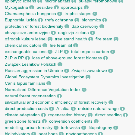
epiphytic lichens
microhabitats
pułapki feromonowe
1
1
1
Myxogastria
Sesiidae
sporocarps
1
1
1
Chamaesphecia hungarica
trophic stages
1
1
Euphorbia lucida
trefa ochronna
bionomics
1
1
1
protection of forest biodiversity
dąb czerwony
1
1
chrząszcze ambrozyjne
daglezja zielona
1
1
ośrodek kultury leśnej
tree stand health
fire team
1
1
1
chemical indicators
fire team ibl
1
1
exchangeable cations
ZLP
total organic carbon
1
1
1
ZLP w RP
loss of above-ground forest biomass
1
1
Związek Leśników Polskich
1
Russian aggression in Ukraine
Związki zawodowe
1
1
Global Ecosystem Dynamics Investigation
1
Canis lupus familiaris
1
Normalized Difference Vegetation Index
1
natural forest regeneration
1
silvicultural and economic efficiency of forest recovery
1
direct production costs
A. alba
outside natural range
1
1
1
climate adaptation
regeneration history
direct seeding
1
1
1
green zone forests
conversion coefficients
1
1
modelling; urban forestry
torfowiska
fitopatogeny
1
1
1
bioindykatory
peat bogs
phytopathogens
1
1
1