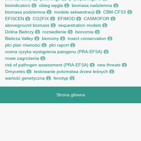
bioindicators
obieg węgla
biomasa nadziemna
1
1
1
biomasa podziemna
modele sekwestracji
CBM-CFS3
1
1
1
EFISCEN
CO2FIX
EFIMOD
CASMOFOR
1
1
1
1
aboveground biomass
sequestration models
1
1
Dolina Biebrzy
rozsiedlenie
bionomia
2
3
3
Biebrza Valley
bionomy
insect conservation
2
2
2
płci plan równości
płci raport
1
1
ocena ryzyka wystąpienia patogenu (PRA-EFSA)
1
nowe zagrożenia
1
risk of pathogen assessment (PRA-EFSA)
new threats
1
1
Omycetes
testowanie potomstwa drzew leśnych
1
1
wartość genetyczna
fenotyp
1
1
Strona główna