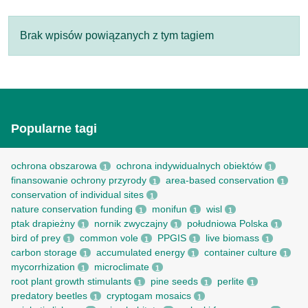
Brak wpisów powiązanych z tym tagiem
Popularne tagi
ochrona obszarowa
ochrona indywidualnych obiektów
1
1
finansowanie ochrony przyrody
area-based conservation
1
1
conservation of individual sites
1
nature conservation funding
monifun
wisl
1
1
1
ptak drapieżny
nornik zwyczajny
południowa Polska
1
1
1
bird of prey
common vole
PPGIS
live biomass
1
1
1
1
carbon storage
accumulated energy
container culture
1
1
1
mycorrhization
microclimate
1
1
root рlant growth stimulants
pine seeds
perlite
1
1
1
predatory beetles
cryptogam mosaics
1
1