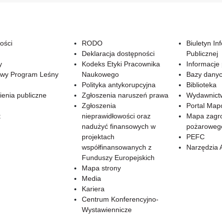
ości
RODO
Biuletyn In
Deklaracja dostępności
Publicznej
y
Kodeks Etyki Pracownika
Informacje
wy Program Leśny
Naukowego
Bazy dany
Polityka antykorupcyjna
Biblioteka
enia publiczne
Zgłoszenia naruszeń prawa
Wydawnict
Zgłoszenia
Portal Ma
t
nieprawidłowości oraz
Mapa zagr
nadużyć finansowych w
pożaroweg
projektach
PEFC
współfinansowanych z
Narzędzia 
Funduszy Europejskich
Mapa strony
Media
Kariera
Centrum Konferencyjno-
Wystawiennicze