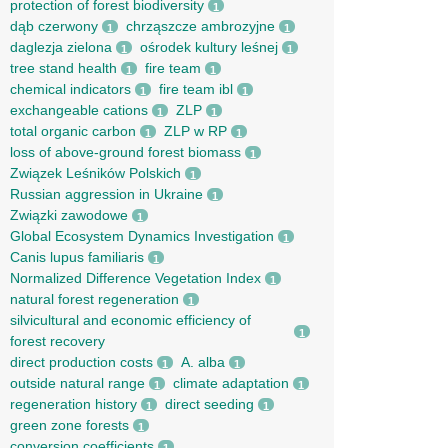
protection of forest biodiversity
1
dąb czerwony
chrząszcze ambrozyjne
1
1
daglezja zielona
ośrodek kultury leśnej
1
1
tree stand health
fire team
1
1
chemical indicators
fire team ibl
1
1
exchangeable cations
ZLP
1
1
total organic carbon
ZLP w RP
1
1
loss of above-ground forest biomass
1
Związek Leśników Polskich
1
Russian aggression in Ukraine
1
Związki zawodowe
1
Global Ecosystem Dynamics Investigation
1
Canis lupus familiaris
1
Normalized Difference Vegetation Index
1
natural forest regeneration
1
silvicultural and economic efficiency of
1
forest recovery
direct production costs
A. alba
1
1
outside natural range
climate adaptation
1
1
regeneration history
direct seeding
1
1
green zone forests
1
conversion coefficients