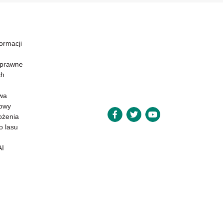
formacji
 prawne
ch
wa
powy
ożenia
o lasu
AI