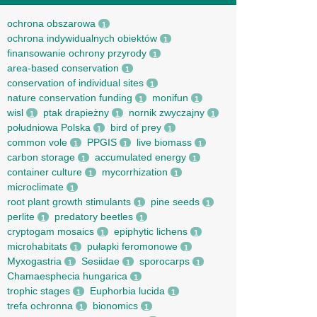
ochrona obszarowa
1
ochrona indywidualnych obiektów
1
finansowanie ochrony przyrody
1
area-based conservation
1
conservation of individual sites
1
nature conservation funding
monifun
1
1
wisl
ptak drapieżny
nornik zwyczajny
1
1
1
południowa Polska
bird of prey
1
1
common vole
PPGIS
live biomass
1
1
1
carbon storage
accumulated energy
1
1
container culture
mycorrhization
1
1
microclimate
1
root рlant growth stimulants
pine seeds
1
1
perlite
predatory beetles
1
1
cryptogam mosaics
epiphytic lichens
1
1
microhabitats
pułapki feromonowe
1
1
Myxogastria
Sesiidae
sporocarps
1
1
1
Chamaesphecia hungarica
1
trophic stages
Euphorbia lucida
1
1
trefa ochronna
bionomics
1
1