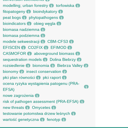
1
modelling; urban forestry
torfowiska
1
1
fitopatogeny
bioindykatory
1
1
peat bogs
phytopathogens
1
1
bioindicators
obieg węgla
1
1
biomasa nadziemna
1
biomasa podziemna
1
modele sekwestracji
CBM-CFS3
1
1
EFISCEN
CO2FIX
EFIMOD
1
1
1
CASMOFOR
aboveground biomass
1
1
sequestration models
Dolina Biebrzy
1
2
rozsiedlenie
bionomia
Biebrza Valley
3
3
2
bionomy
insect conservation
2
2
płci plan równości
płci raport
1
1
ocena ryzyka wystąpienia patogenu (PRA-
1
EFSA)
nowe zagrożenia
1
risk of pathogen assessment (PRA-EFSA)
1
new threats
Omycetes
1
1
testowanie potomstwa drzew leśnych
1
wartość genetyczna
fenotyp
1
1