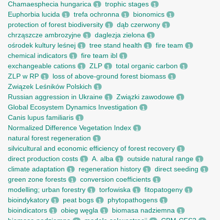
Chamaesphecia hungarica
trophic stages
1
1
Euphorbia lucida
trefa ochronna
bionomics
1
1
1
protection of forest biodiversity
dąb czerwony
1
1
chrząszcze ambrozyjne
daglezja zielona
1
1
ośrodek kultury leśnej
tree stand health
fire team
1
1
1
chemical indicators
fire team ibl
1
1
exchangeable cations
ZLP
total organic carbon
1
1
1
ZLP w RP
loss of above-ground forest biomass
1
1
Związek Leśników Polskich
1
Russian aggression in Ukraine
Związki zawodowe
1
1
Global Ecosystem Dynamics Investigation
1
Canis lupus familiaris
1
Normalized Difference Vegetation Index
1
natural forest regeneration
1
silvicultural and economic efficiency of forest recovery
1
direct production costs
A. alba
outside natural range
1
1
1
climate adaptation
regeneration history
direct seeding
1
1
1
green zone forests
conversion coefficients
1
1
modelling; urban forestry
torfowiska
fitopatogeny
1
1
1
bioindykatory
peat bogs
phytopathogens
1
1
1
bioindicators
obieg węgla
biomasa nadziemna
1
1
1