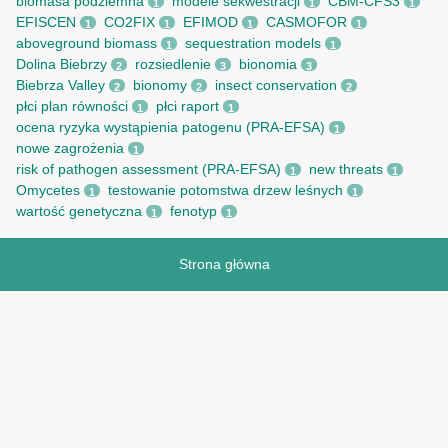
biomasa podziemna
modele sekwestracji
CBM-CFS3
1
1
1
EFISCEN
CO2FIX
EFIMOD
CASMOFOR
1
1
1
1
aboveground biomass
sequestration models
1
1
Dolina Biebrzy
rozsiedlenie
bionomia
2
3
3
Biebrza Valley
bionomy
insect conservation
2
2
2
płci plan równości
płci raport
1
1
ocena ryzyka wystąpienia patogenu (PRA-EFSA)
1
nowe zagrożenia
1
risk of pathogen assessment (PRA-EFSA)
new threats
1
1
Omycetes
testowanie potomstwa drzew leśnych
1
1
wartość genetyczna
fenotyp
1
1
Strona główna