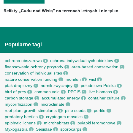
Relikty „Cudu nad Wisłą” na terenach leśnych i nie tylko
Popularne tagi
ochrona obszarowa
ochrona indywidualnych obiektów
1
1
finansowanie ochrony przyrody
area-based conservation
1
1
conservation of individual sites
1
nature conservation funding
monifun
wisl
1
1
1
ptak drapieżny
nornik zwyczajny
południowa Polska
1
1
1
bird of prey
common vole
PPGIS
live biomass
1
1
1
1
carbon storage
accumulated energy
container culture
1
1
1
mycorrhization
microclimate
1
1
root рlant growth stimulants
pine seeds
perlite
1
1
1
predatory beetles
cryptogam mosaics
1
1
epiphytic lichens
microhabitats
pułapki feromonowe
1
1
1
Myxogastria
Sesiidae
sporocarps
1
1
1