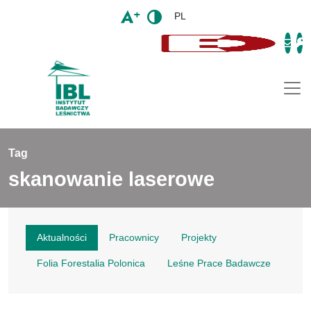
PL
Togg
Tag
skanowanie laserowe
Aktualności
Pracownicy
Projekty
Folia Forestalia Polonica
Leśne Prace Badawcze