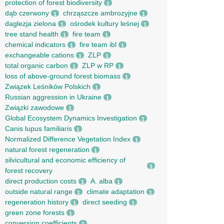
protection of forest biodiversity
1
dąb czerwony
chrząszcze ambrozyjne
1
1
daglezja zielona
ośrodek kultury leśnej
1
1
tree stand health
fire team
1
1
chemical indicators
fire team ibl
1
1
exchangeable cations
ZLP
1
1
total organic carbon
ZLP w RP
1
1
loss of above-ground forest biomass
1
Związek Leśników Polskich
1
Russian aggression in Ukraine
1
Związki zawodowe
1
Global Ecosystem Dynamics Investigation
1
Canis lupus familiaris
1
Normalized Difference Vegetation Index
1
natural forest regeneration
1
silvicultural and economic efficiency of
1
forest recovery
direct production costs
A. alba
1
1
outside natural range
climate adaptation
1
1
regeneration history
direct seeding
1
1
green zone forests
1
conversion coefficients