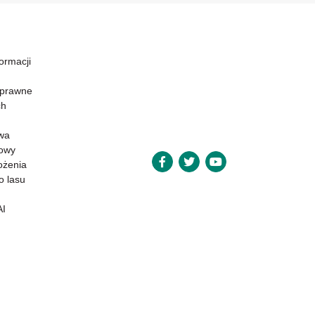
formacji
 prawne
ch
wa
powy
ożenia
o lasu
AI