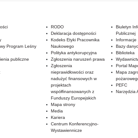
ości
RODO
Biuletyn In
Deklaracja dostępności
Publicznej
y
Kodeks Etyki Pracownika
Informacje
wy Program Leśny
Naukowego
Bazy dany
Polityka antykorupcyjna
Biblioteka
enia publiczne
Zgłoszenia naruszeń prawa
Wydawnict
Zgłoszenia
Portal Ma
t
nieprawidłowości oraz
Mapa zagr
nadużyć finansowych w
pożaroweg
projektach
PEFC
współfinansowanych z
Narzędzia 
Funduszy Europejskich
Mapa strony
Media
Kariera
Centrum Konferencyjno-
Wystawiennicze