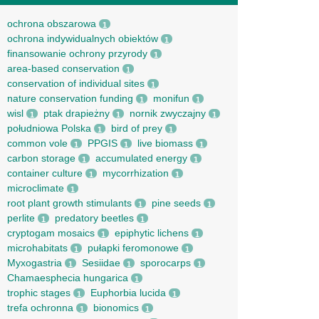
ochrona obszarowa
1
ochrona indywidualnych obiektów
1
finansowanie ochrony przyrody
1
area-based conservation
1
conservation of individual sites
1
nature conservation funding
monifun
1
1
wisl
ptak drapieżny
nornik zwyczajny
1
1
1
południowa Polska
bird of prey
1
1
common vole
PPGIS
live biomass
1
1
1
carbon storage
accumulated energy
1
1
container culture
mycorrhization
1
1
microclimate
1
root рlant growth stimulants
pine seeds
1
1
perlite
predatory beetles
1
1
cryptogam mosaics
epiphytic lichens
1
1
microhabitats
pułapki feromonowe
1
1
Myxogastria
Sesiidae
sporocarps
1
1
1
Chamaesphecia hungarica
1
trophic stages
Euphorbia lucida
1
1
trefa ochronna
bionomics
1
1