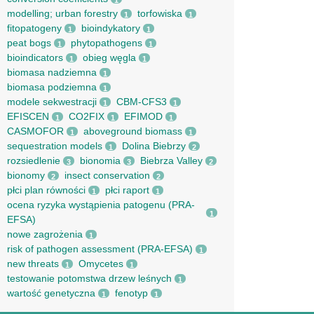
1
modelling; urban forestry
torfowiska
1
1
fitopatogeny
bioindykatory
1
1
peat bogs
phytopathogens
1
1
bioindicators
obieg węgla
1
1
biomasa nadziemna
1
biomasa podziemna
1
modele sekwestracji
CBM-CFS3
1
1
EFISCEN
CO2FIX
EFIMOD
1
1
1
CASMOFOR
aboveground biomass
1
1
sequestration models
Dolina Biebrzy
1
2
rozsiedlenie
bionomia
Biebrza Valley
3
3
2
bionomy
insect conservation
2
2
płci plan równości
płci raport
1
1
ocena ryzyka wystąpienia patogenu (PRA-
1
EFSA)
nowe zagrożenia
1
risk of pathogen assessment (PRA-EFSA)
1
new threats
Omycetes
1
1
testowanie potomstwa drzew leśnych
1
wartość genetyczna
fenotyp
1
1