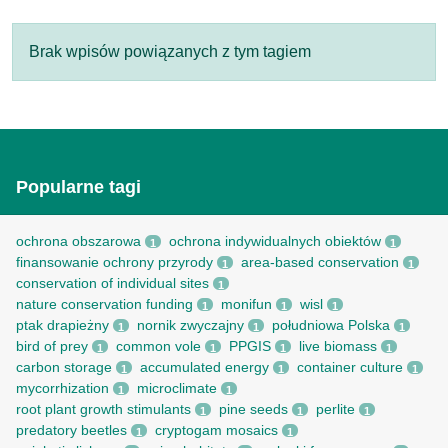
Brak wpisów powiązanych z tym tagiem
Popularne tagi
ochrona obszarowa
ochrona indywidualnych obiektów
1
1
finansowanie ochrony przyrody
area-based conservation
1
1
conservation of individual sites
1
nature conservation funding
monifun
wisl
1
1
1
ptak drapieżny
nornik zwyczajny
południowa Polska
1
1
1
bird of prey
common vole
PPGIS
live biomass
1
1
1
1
carbon storage
accumulated energy
container culture
1
1
1
mycorrhization
microclimate
1
1
root рlant growth stimulants
pine seeds
perlite
1
1
1
predatory beetles
cryptogam mosaics
1
1