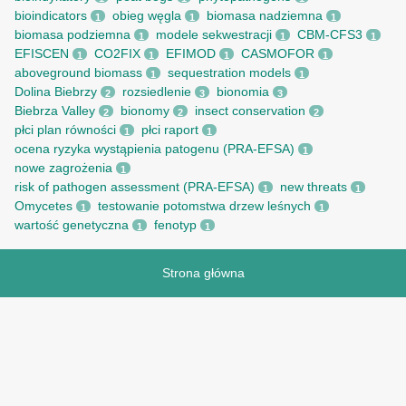
bioindicators
obieg węgla
biomasa nadziemna
1
1
1
biomasa podziemna
modele sekwestracji
CBM-CFS3
1
1
1
EFISCEN
CO2FIX
EFIMOD
CASMOFOR
1
1
1
1
aboveground biomass
sequestration models
1
1
Dolina Biebrzy
rozsiedlenie
bionomia
2
3
3
Biebrza Valley
bionomy
insect conservation
2
2
2
płci plan równości
płci raport
1
1
ocena ryzyka wystąpienia patogenu (PRA-EFSA)
1
nowe zagrożenia
1
risk of pathogen assessment (PRA-EFSA)
new threats
1
1
Omycetes
testowanie potomstwa drzew leśnych
1
1
wartość genetyczna
fenotyp
1
1
Strona główna