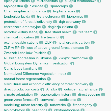
epiphytic lichens
microhabitats
pułapki feromonowe
1
1
1
Myxogastria
Sesiidae
sporocarps
1
1
1
Chamaesphecia hungarica
trophic stages
1
1
Euphorbia lucida
trefa ochronna
bionomics
1
1
1
protection of forest biodiversity
dąb czerwony
1
1
chrząszcze ambrozyjne
daglezja zielona
1
1
ośrodek kultury leśnej
tree stand health
fire team
1
1
1
chemical indicators
fire team ibl
1
1
exchangeable cations
ZLP
total organic carbon
1
1
1
ZLP w RP
loss of above-ground forest biomass
1
1
Związek Leśników Polskich
1
Russian aggression in Ukraine
Związki zawodowe
1
1
Global Ecosystem Dynamics Investigation
1
Canis lupus familiaris
1
Normalized Difference Vegetation Index
1
natural forest regeneration
1
silvicultural and economic efficiency of forest recovery
1
direct production costs
A. alba
outside natural range
1
1
1
climate adaptation
regeneration history
direct seeding
1
1
1
green zone forests
conversion coefficients
1
1
modelling; urban forestry
torfowiska
fitopatogeny
1
1
1
bioindykatory
peat bogs
phytopathogens
1
1
1