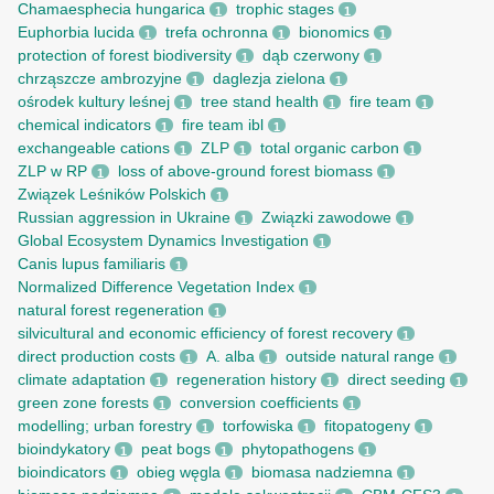
Chamaesphecia hungarica
trophic stages
1
1
Euphorbia lucida
trefa ochronna
bionomics
1
1
1
protection of forest biodiversity
dąb czerwony
1
1
chrząszcze ambrozyjne
daglezja zielona
1
1
ośrodek kultury leśnej
tree stand health
fire team
1
1
1
chemical indicators
fire team ibl
1
1
exchangeable cations
ZLP
total organic carbon
1
1
1
ZLP w RP
loss of above-ground forest biomass
1
1
Związek Leśników Polskich
1
Russian aggression in Ukraine
Związki zawodowe
1
1
Global Ecosystem Dynamics Investigation
1
Canis lupus familiaris
1
Normalized Difference Vegetation Index
1
natural forest regeneration
1
silvicultural and economic efficiency of forest recovery
1
direct production costs
A. alba
outside natural range
1
1
1
climate adaptation
regeneration history
direct seeding
1
1
1
green zone forests
conversion coefficients
1
1
modelling; urban forestry
torfowiska
fitopatogeny
1
1
1
bioindykatory
peat bogs
phytopathogens
1
1
1
bioindicators
obieg węgla
biomasa nadziemna
1
1
1