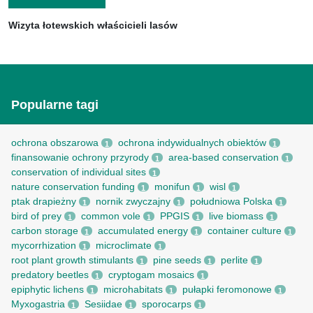
Wizyta łotewskich właścicieli lasów
Popularne tagi
ochrona obszarowa
ochrona indywidualnych obiektów
1
1
finansowanie ochrony przyrody
area-based conservation
1
1
conservation of individual sites
1
nature conservation funding
monifun
wisl
1
1
1
ptak drapieżny
nornik zwyczajny
południowa Polska
1
1
1
bird of prey
common vole
PPGIS
live biomass
1
1
1
1
carbon storage
accumulated energy
container culture
1
1
1
mycorrhization
microclimate
1
1
root рlant growth stimulants
pine seeds
perlite
1
1
1
predatory beetles
cryptogam mosaics
1
1
epiphytic lichens
microhabitats
pułapki feromonowe
1
1
1
Myxogastria
Sesiidae
sporocarps
1
1
1