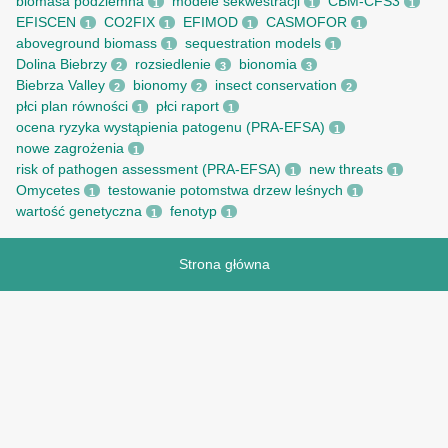
biomasa podziemna
modele sekwestracji
CBM-CFS3
1
1
1
EFISCEN
CO2FIX
EFIMOD
CASMOFOR
1
1
1
1
aboveground biomass
sequestration models
1
1
Dolina Biebrzy
rozsiedlenie
bionomia
2
3
3
Biebrza Valley
bionomy
insect conservation
2
2
2
płci plan równości
płci raport
1
1
ocena ryzyka wystąpienia patogenu (PRA-EFSA)
1
nowe zagrożenia
1
risk of pathogen assessment (PRA-EFSA)
new threats
1
1
Omycetes
testowanie potomstwa drzew leśnych
1
1
wartość genetyczna
fenotyp
1
1
Strona główna