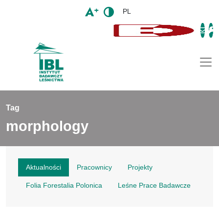
PL
Togg
Tag
morphology
Aktualności
Pracownicy
Projekty
Folia Forestalia Polonica
Leśne Prace Badawcze