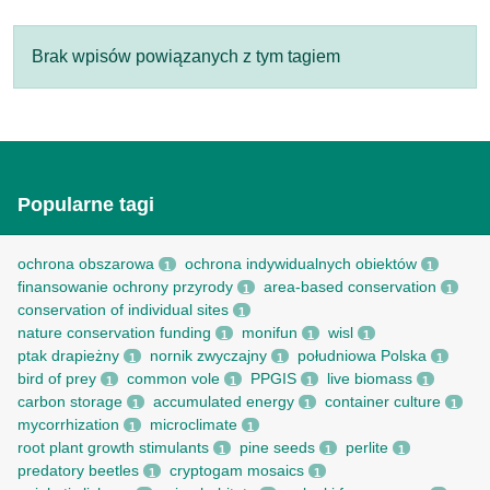
Brak wpisów powiązanych z tym tagiem
Popularne tagi
ochrona obszarowa
ochrona indywidualnych obiektów
1
1
finansowanie ochrony przyrody
area-based conservation
1
1
conservation of individual sites
1
nature conservation funding
monifun
wisl
1
1
1
ptak drapieżny
nornik zwyczajny
południowa Polska
1
1
1
bird of prey
common vole
PPGIS
live biomass
1
1
1
1
carbon storage
accumulated energy
container culture
1
1
1
mycorrhization
microclimate
1
1
root рlant growth stimulants
pine seeds
perlite
1
1
1
predatory beetles
cryptogam mosaics
1
1