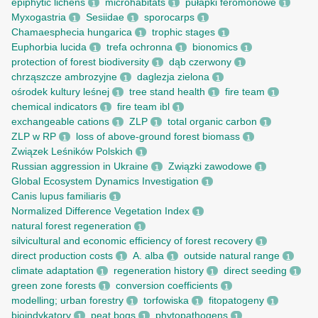
epiphytic lichens
microhabitats
pułapki feromonowe
1
1
1
Myxogastria
Sesiidae
sporocarps
1
1
1
Chamaesphecia hungarica
trophic stages
1
1
Euphorbia lucida
trefa ochronna
bionomics
1
1
1
protection of forest biodiversity
dąb czerwony
1
1
chrząszcze ambrozyjne
daglezja zielona
1
1
ośrodek kultury leśnej
tree stand health
fire team
1
1
1
chemical indicators
fire team ibl
1
1
exchangeable cations
ZLP
total organic carbon
1
1
1
ZLP w RP
loss of above-ground forest biomass
1
1
Związek Leśników Polskich
1
Russian aggression in Ukraine
Związki zawodowe
1
1
Global Ecosystem Dynamics Investigation
1
Canis lupus familiaris
1
Normalized Difference Vegetation Index
1
natural forest regeneration
1
silvicultural and economic efficiency of forest recovery
1
direct production costs
A. alba
outside natural range
1
1
1
climate adaptation
regeneration history
direct seeding
1
1
1
green zone forests
conversion coefficients
1
1
modelling; urban forestry
torfowiska
fitopatogeny
1
1
1
bioindykatory
peat bogs
phytopathogens
1
1
1