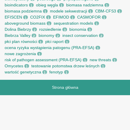
bioindicators
obieg węgla
biomasa nadziemna
1
1
1
biomasa podziemna
modele sekwestracji
CBM-CFS3
1
1
1
EFISCEN
CO2FIX
EFIMOD
CASMOFOR
1
1
1
1
aboveground biomass
sequestration models
1
1
Dolina Biebrzy
rozsiedlenie
bionomia
2
3
3
Biebrza Valley
bionomy
insect conservation
2
2
2
płci plan równości
płci raport
1
1
ocena ryzyka wystąpienia patogenu (PRA-EFSA)
1
nowe zagrożenia
1
risk of pathogen assessment (PRA-EFSA)
new threats
1
1
Omycetes
testowanie potomstwa drzew leśnych
1
1
wartość genetyczna
fenotyp
1
1
Strona główna