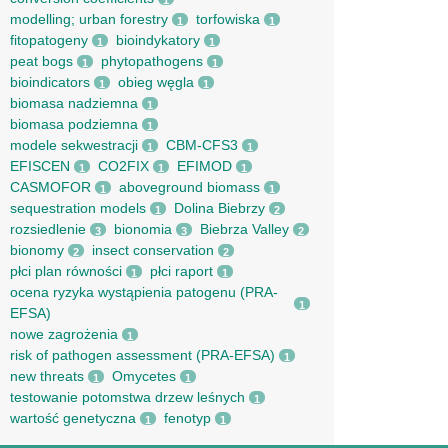
1
modelling; urban forestry
torfowiska
1
1
fitopatogeny
bioindykatory
1
1
peat bogs
phytopathogens
1
1
bioindicators
obieg węgla
1
1
biomasa nadziemna
1
biomasa podziemna
1
modele sekwestracji
CBM-CFS3
1
1
EFISCEN
CO2FIX
EFIMOD
1
1
1
CASMOFOR
aboveground biomass
1
1
sequestration models
Dolina Biebrzy
1
2
rozsiedlenie
bionomia
Biebrza Valley
3
3
2
bionomy
insect conservation
2
2
płci plan równości
płci raport
1
1
ocena ryzyka wystąpienia patogenu (PRA-
1
EFSA)
nowe zagrożenia
1
risk of pathogen assessment (PRA-EFSA)
1
new threats
Omycetes
1
1
testowanie potomstwa drzew leśnych
1
wartość genetyczna
fenotyp
1
1