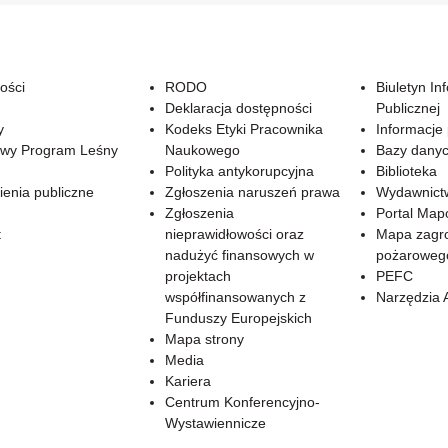
ości
RODO
Biuletyn In
Deklaracja dostępności
Publicznej
y
Kodeks Etyki Pracownika
Informacje
wy Program Leśny
Naukowego
Bazy dany
Polityka antykorupcyjna
Biblioteka
enia publiczne
Zgłoszenia naruszeń prawa
Wydawnict
Zgłoszenia
Portal Ma
t
nieprawidłowości oraz
Mapa zagr
nadużyć finansowych w
pożaroweg
projektach
PEFC
współfinansowanych z
Narzędzia 
Funduszy Europejskich
Mapa strony
Media
Kariera
Centrum Konferencyjno-
Wystawiennicze