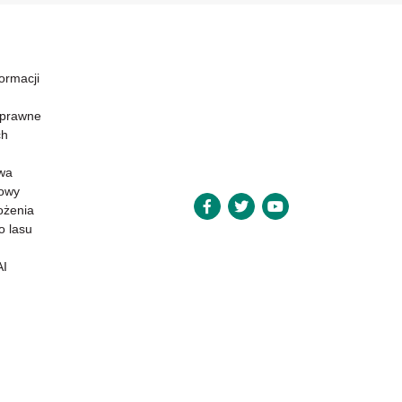
formacji
 prawne
ch
wa
powy
ożenia
o lasu
AI