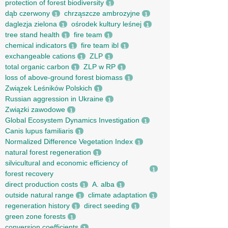
protection of forest biodiversity
1
dąb czerwony
chrząszcze ambrozyjne
1
1
daglezja zielona
ośrodek kultury leśnej
1
1
tree stand health
fire team
1
1
chemical indicators
fire team ibl
1
1
exchangeable cations
ZLP
1
1
total organic carbon
ZLP w RP
1
1
loss of above-ground forest biomass
1
Związek Leśników Polskich
1
Russian aggression in Ukraine
1
Związki zawodowe
1
Global Ecosystem Dynamics Investigation
1
Canis lupus familiaris
1
Normalized Difference Vegetation Index
1
natural forest regeneration
1
silvicultural and economic efficiency of
1
forest recovery
direct production costs
A. alba
1
1
outside natural range
climate adaptation
1
1
regeneration history
direct seeding
1
1
green zone forests
1
conversion coefficients