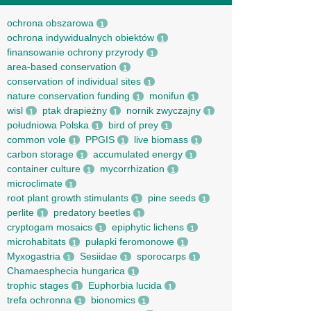
ochrona obszarowa
1
ochrona indywidualnych obiektów
1
finansowanie ochrony przyrody
1
area-based conservation
1
conservation of individual sites
1
nature conservation funding
monifun
1
1
wisl
ptak drapieżny
nornik zwyczajny
1
1
1
południowa Polska
bird of prey
1
1
common vole
PPGIS
live biomass
1
1
1
carbon storage
accumulated energy
1
1
container culture
mycorrhization
1
1
microclimate
1
root рlant growth stimulants
pine seeds
1
1
perlite
predatory beetles
1
1
cryptogam mosaics
epiphytic lichens
1
1
microhabitats
pułapki feromonowe
1
1
Myxogastria
Sesiidae
sporocarps
1
1
1
Chamaesphecia hungarica
1
trophic stages
Euphorbia lucida
1
1
trefa ochronna
bionomics
1
1