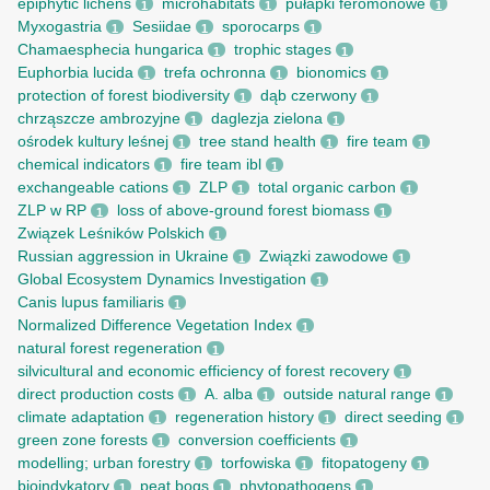
epiphytic lichens
microhabitats
pułapki feromonowe
1
1
1
Myxogastria
Sesiidae
sporocarps
1
1
1
Chamaesphecia hungarica
trophic stages
1
1
Euphorbia lucida
trefa ochronna
bionomics
1
1
1
protection of forest biodiversity
dąb czerwony
1
1
chrząszcze ambrozyjne
daglezja zielona
1
1
ośrodek kultury leśnej
tree stand health
fire team
1
1
1
chemical indicators
fire team ibl
1
1
exchangeable cations
ZLP
total organic carbon
1
1
1
ZLP w RP
loss of above-ground forest biomass
1
1
Związek Leśników Polskich
1
Russian aggression in Ukraine
Związki zawodowe
1
1
Global Ecosystem Dynamics Investigation
1
Canis lupus familiaris
1
Normalized Difference Vegetation Index
1
natural forest regeneration
1
silvicultural and economic efficiency of forest recovery
1
direct production costs
A. alba
outside natural range
1
1
1
climate adaptation
regeneration history
direct seeding
1
1
1
green zone forests
conversion coefficients
1
1
modelling; urban forestry
torfowiska
fitopatogeny
1
1
1
bioindykatory
peat bogs
phytopathogens
1
1
1