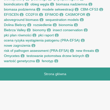
bioindicators
obieg węgla
biomasa nadziemna
1
1
1
biomasa podziemna
modele sekwestracji
CBM-CFS3
1
1
1
EFISCEN
CO2FIX
EFIMOD
CASMOFOR
1
1
1
1
aboveground biomass
sequestration models
1
1
Dolina Biebrzy
rozsiedlenie
bionomia
2
3
3
Biebrza Valley
bionomy
insect conservation
2
2
2
płci plan równości
płci raport
1
1
ocena ryzyka wystąpienia patogenu (PRA-EFSA)
1
nowe zagrożenia
1
risk of pathogen assessment (PRA-EFSA)
new threats
1
1
Omycetes
testowanie potomstwa drzew leśnych
1
1
wartość genetyczna
fenotyp
1
1
Strona główna