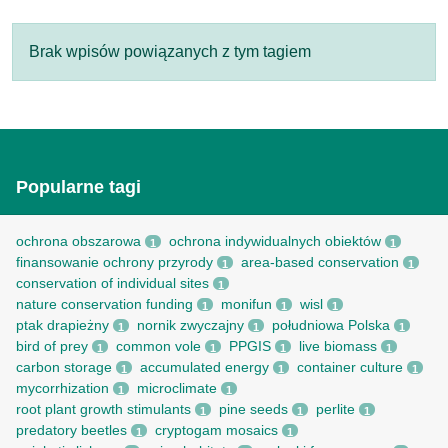
Brak wpisów powiązanych z tym tagiem
Popularne tagi
ochrona obszarowa
ochrona indywidualnych obiektów
1
1
finansowanie ochrony przyrody
area-based conservation
1
1
conservation of individual sites
1
nature conservation funding
monifun
wisl
1
1
1
ptak drapieżny
nornik zwyczajny
południowa Polska
1
1
1
bird of prey
common vole
PPGIS
live biomass
1
1
1
1
carbon storage
accumulated energy
container culture
1
1
1
mycorrhization
microclimate
1
1
root рlant growth stimulants
pine seeds
perlite
1
1
1
predatory beetles
cryptogam mosaics
1
1