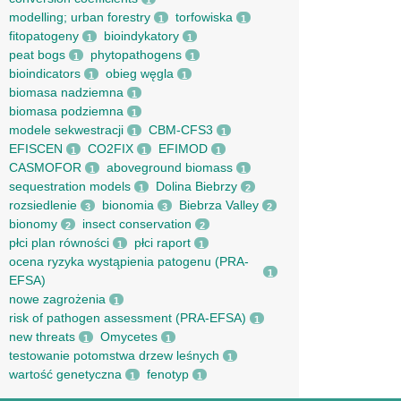
1
modelling; urban forestry
torfowiska
1
1
fitopatogeny
bioindykatory
1
1
peat bogs
phytopathogens
1
1
bioindicators
obieg węgla
1
1
biomasa nadziemna
1
biomasa podziemna
1
modele sekwestracji
CBM-CFS3
1
1
EFISCEN
CO2FIX
EFIMOD
1
1
1
CASMOFOR
aboveground biomass
1
1
sequestration models
Dolina Biebrzy
1
2
rozsiedlenie
bionomia
Biebrza Valley
3
3
2
bionomy
insect conservation
2
2
płci plan równości
płci raport
1
1
ocena ryzyka wystąpienia patogenu (PRA-
1
EFSA)
nowe zagrożenia
1
risk of pathogen assessment (PRA-EFSA)
1
new threats
Omycetes
1
1
testowanie potomstwa drzew leśnych
1
wartość genetyczna
fenotyp
1
1