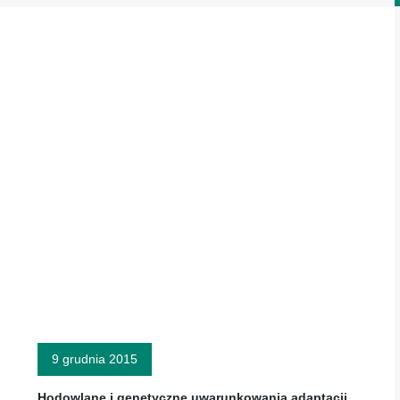
9 grudnia 2015
Hodowlane i genetyczne uwarunkowania adaptacji