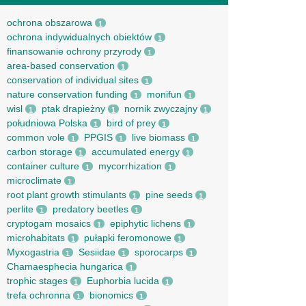
ochrona obszarowa
1
ochrona indywidualnych obiektów
1
finansowanie ochrony przyrody
1
area-based conservation
1
conservation of individual sites
1
nature conservation funding
monifun
1
1
wisl
ptak drapieżny
nornik zwyczajny
1
1
1
południowa Polska
bird of prey
1
1
common vole
PPGIS
live biomass
1
1
1
carbon storage
accumulated energy
1
1
container culture
mycorrhization
1
1
microclimate
1
root рlant growth stimulants
pine seeds
1
1
perlite
predatory beetles
1
1
cryptogam mosaics
epiphytic lichens
1
1
microhabitats
pułapki feromonowe
1
1
Myxogastria
Sesiidae
sporocarps
1
1
1
Chamaesphecia hungarica
1
trophic stages
Euphorbia lucida
1
1
trefa ochronna
bionomics
1
1