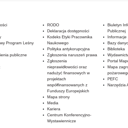
ości
RODO
Biuletyn In
Deklaracja dostępności
Publicznej
y
Kodeks Etyki Pracownika
Informacje
wy Program Leśny
Naukowego
Bazy dany
Polityka antykorupcyjna
Biblioteka
enia publiczne
Zgłoszenia naruszeń prawa
Wydawnict
Zgłoszenia
Portal Ma
t
nieprawidłowości oraz
Mapa zagr
nadużyć finansowych w
pożaroweg
projektach
PEFC
współfinansowanych z
Narzędzia 
Funduszy Europejskich
Mapa strony
Media
Kariera
Centrum Konferencyjno-
Wystawiennicze