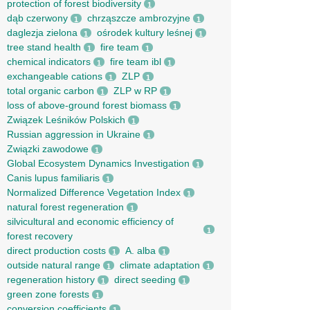
protection of forest biodiversity
1
dąb czerwony
chrząszcze ambrozyjne
1
1
daglezja zielona
ośrodek kultury leśnej
1
1
tree stand health
fire team
1
1
chemical indicators
fire team ibl
1
1
exchangeable cations
ZLP
1
1
total organic carbon
ZLP w RP
1
1
loss of above-ground forest biomass
1
Związek Leśników Polskich
1
Russian aggression in Ukraine
1
Związki zawodowe
1
Global Ecosystem Dynamics Investigation
1
Canis lupus familiaris
1
Normalized Difference Vegetation Index
1
natural forest regeneration
1
silvicultural and economic efficiency of
1
forest recovery
direct production costs
A. alba
1
1
outside natural range
climate adaptation
1
1
regeneration history
direct seeding
1
1
green zone forests
1
conversion coefficients