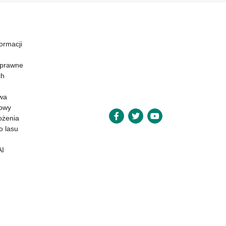
formacji
 prawne
ch
wa
powy
ożenia
o lasu
AI