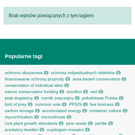
Brak wpisów powiązanych z tym tagiem
Popularne tagi
ochrona obszarowa
ochrona indywidualnych obiektów
1
1
finansowanie ochrony przyrody
area-based conservation
1
1
conservation of individual sites
1
nature conservation funding
monifun
wisl
1
1
1
ptak drapieżny
nornik zwyczajny
południowa Polska
1
1
1
bird of prey
common vole
PPGIS
live biomass
1
1
1
1
carbon storage
accumulated energy
container culture
1
1
1
mycorrhization
microclimate
1
1
root рlant growth stimulants
pine seeds
perlite
1
1
1
predatory beetles
cryptogam mosaics
1
1