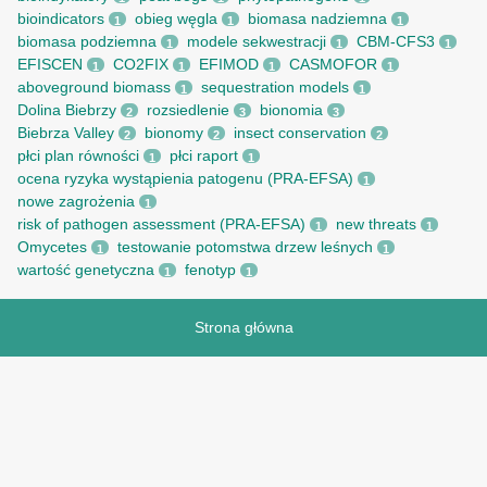
bioindicators
obieg węgla
biomasa nadziemna
1
1
1
biomasa podziemna
modele sekwestracji
CBM-CFS3
1
1
1
EFISCEN
CO2FIX
EFIMOD
CASMOFOR
1
1
1
1
aboveground biomass
sequestration models
1
1
Dolina Biebrzy
rozsiedlenie
bionomia
2
3
3
Biebrza Valley
bionomy
insect conservation
2
2
2
płci plan równości
płci raport
1
1
ocena ryzyka wystąpienia patogenu (PRA-EFSA)
1
nowe zagrożenia
1
risk of pathogen assessment (PRA-EFSA)
new threats
1
1
Omycetes
testowanie potomstwa drzew leśnych
1
1
wartość genetyczna
fenotyp
1
1
Strona główna