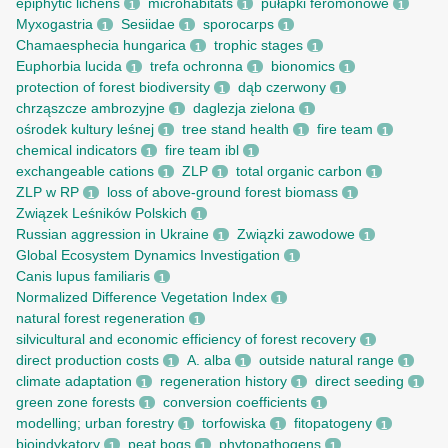
epiphytic lichens
microhabitats
pułapki feromonowe
1
1
1
Myxogastria
Sesiidae
sporocarps
1
1
1
Chamaesphecia hungarica
trophic stages
1
1
Euphorbia lucida
trefa ochronna
bionomics
1
1
1
protection of forest biodiversity
dąb czerwony
1
1
chrząszcze ambrozyjne
daglezja zielona
1
1
ośrodek kultury leśnej
tree stand health
fire team
1
1
1
chemical indicators
fire team ibl
1
1
exchangeable cations
ZLP
total organic carbon
1
1
1
ZLP w RP
loss of above-ground forest biomass
1
1
Związek Leśników Polskich
1
Russian aggression in Ukraine
Związki zawodowe
1
1
Global Ecosystem Dynamics Investigation
1
Canis lupus familiaris
1
Normalized Difference Vegetation Index
1
natural forest regeneration
1
silvicultural and economic efficiency of forest recovery
1
direct production costs
A. alba
outside natural range
1
1
1
climate adaptation
regeneration history
direct seeding
1
1
1
green zone forests
conversion coefficients
1
1
modelling; urban forestry
torfowiska
fitopatogeny
1
1
1
bioindykatory
peat bogs
phytopathogens
1
1
1