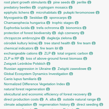
root рlant growth stimulants
pine seeds
perlite
1
1
1
predatory beetles
cryptogam mosaics
1
1
epiphytic lichens
microhabitats
pułapki feromonowe
1
1
1
Myxogastria
Sesiidae
sporocarps
1
1
1
Chamaesphecia hungarica
trophic stages
1
1
Euphorbia lucida
trefa ochronna
bionomics
1
1
1
protection of forest biodiversity
dąb czerwony
1
1
chrząszcze ambrozyjne
daglezja zielona
1
1
ośrodek kultury leśnej
tree stand health
fire team
1
1
1
chemical indicators
fire team ibl
1
1
exchangeable cations
ZLP
total organic carbon
1
1
1
ZLP w RP
loss of above-ground forest biomass
1
1
Związek Leśników Polskich
1
Russian aggression in Ukraine
Związki zawodowe
1
1
Global Ecosystem Dynamics Investigation
1
Canis lupus familiaris
1
Normalized Difference Vegetation Index
1
natural forest regeneration
1
silvicultural and economic efficiency of forest recovery
1
direct production costs
A. alba
outside natural range
1
1
1
climate adaptation
regeneration history
direct seeding
1
1
1