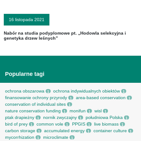
16 listopada 2021
Nabór na studia podyplomowe pt. „Hodowla selekcyjna i
genetyka drzew leśnych”
Popularne tagi
ochrona obszarowa
ochrona indywidualnych obiektów
1
1
finansowanie ochrony przyrody
area-based conservation
1
1
conservation of individual sites
1
nature conservation funding
monifun
wisl
1
1
1
ptak drapieżny
nornik zwyczajny
południowa Polska
1
1
1
bird of prey
common vole
PPGIS
live biomass
1
1
1
1
carbon storage
accumulated energy
container culture
1
1
1
mycorrhization
microclimate
1
1