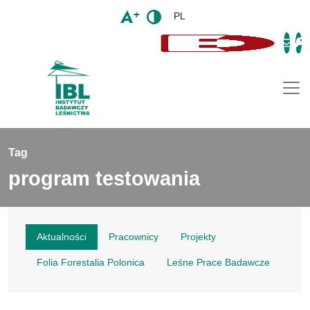
PL
Togg
Tag
program testowania
Aktualności
Pracownicy
Projekty
Folia Forestalia Polonica
Leśne Prace Badawcze