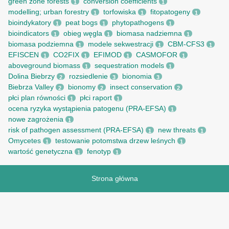
green zone forests
conversion coefficients
1
1
modelling; urban forestry
torfowiska
fitopatogeny
1
1
1
bioindykatory
peat bogs
phytopathogens
1
1
1
bioindicators
obieg węgla
biomasa nadziemna
1
1
1
biomasa podziemna
modele sekwestracji
CBM-CFS3
1
1
1
EFISCEN
CO2FIX
EFIMOD
CASMOFOR
1
1
1
1
aboveground biomass
sequestration models
1
1
Dolina Biebrzy
rozsiedlenie
bionomia
2
3
3
Biebrza Valley
bionomy
insect conservation
2
2
2
płci plan równości
płci raport
1
1
ocena ryzyka wystąpienia patogenu (PRA-EFSA)
1
nowe zagrożenia
1
risk of pathogen assessment (PRA-EFSA)
new threats
1
1
Omycetes
testowanie potomstwa drzew leśnych
1
1
wartość genetyczna
fenotyp
1
1
Strona główna