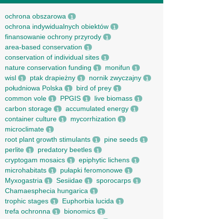
ochrona obszarowa
1
ochrona indywidualnych obiektów
1
finansowanie ochrony przyrody
1
area-based conservation
1
conservation of individual sites
1
nature conservation funding
monifun
1
1
wisl
ptak drapieżny
nornik zwyczajny
1
1
1
południowa Polska
bird of prey
1
1
common vole
PPGIS
live biomass
1
1
1
carbon storage
accumulated energy
1
1
container culture
mycorrhization
1
1
microclimate
1
root рlant growth stimulants
pine seeds
1
1
perlite
predatory beetles
1
1
cryptogam mosaics
epiphytic lichens
1
1
microhabitats
pułapki feromonowe
1
1
Myxogastria
Sesiidae
sporocarps
1
1
1
Chamaesphecia hungarica
1
trophic stages
Euphorbia lucida
1
1
trefa ochronna
bionomics
1
1