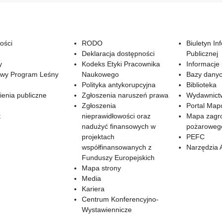
ości
RODO
Biuletyn In
Deklaracja dostępności
Publicznej
y
Kodeks Etyki Pracownika
Informacje
wy Program Leśny
Naukowego
Bazy dany
Polityka antykorupcyjna
Biblioteka
enia publiczne
Zgłoszenia naruszeń prawa
Wydawnict
Zgłoszenia
Portal Ma
t
nieprawidłowości oraz
Mapa zagr
nadużyć finansowych w
pożaroweg
projektach
PEFC
współfinansowanych z
Narzędzia 
Funduszy Europejskich
Mapa strony
Media
Kariera
Centrum Konferencyjno-
Wystawiennicze