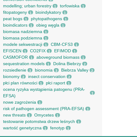
1
modelling; urban forestry
torfowiska
1
1
fitopatogeny
bioindykatory
1
1
peat bogs
phytopathogens
1
1
bioindicators
obieg węgla
1
1
biomasa nadziemna
1
biomasa podziemna
1
modele sekwestracji
CBM-CFS3
1
1
EFISCEN
CO2FIX
EFIMOD
1
1
1
CASMOFOR
aboveground biomass
1
1
sequestration models
Dolina Biebrzy
1
2
rozsiedlenie
bionomia
Biebrza Valley
3
3
2
bionomy
insect conservation
2
2
płci plan równości
płci raport
1
1
ocena ryzyka wystąpienia patogenu (PRA-
1
EFSA)
nowe zagrożenia
1
risk of pathogen assessment (PRA-EFSA)
1
new threats
Omycetes
1
1
testowanie potomstwa drzew leśnych
1
wartość genetyczna
fenotyp
1
1