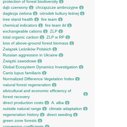
protection of forest biodiversity
1
dąb czerwony
chrząszcze ambrozyjne
1
1
daglezja zielona
ośrodek kultury leśnej
1
1
tree stand health
fire team
1
1
chemical indicators
fire team ibl
1
1
exchangeable cations
ZLP
1
1
total organic carbon
ZLP w RP
1
1
loss of above-ground forest biomass
1
Związek Leśników Polskich
1
Russian aggression in Ukraine
1
Związki zawodowe
1
Global Ecosystem Dynamics Investigation
1
Canis lupus familiaris
1
Normalized Difference Vegetation Index
1
natural forest regeneration
1
silvicultural and economic efficiency of
1
forest recovery
direct production costs
A. alba
1
1
outside natural range
climate adaptation
1
1
regeneration history
direct seeding
1
1
green zone forests
1
conversion coefficients