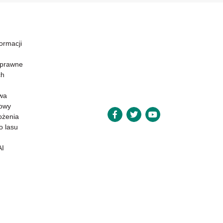
formacji
 prawne
ch
wa
powy
ożenia
o lasu
AI