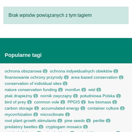
Brak wpisów powiązanych z tym tagiem
Popularne tagi
ochrona obszarowa
ochrona indywidualnych obiektów
1
1
finansowanie ochrony przyrody
area-based conservation
1
1
conservation of individual sites
1
nature conservation funding
monifun
wisl
1
1
1
ptak drapieżny
nornik zwyczajny
południowa Polska
1
1
1
bird of prey
common vole
PPGIS
live biomass
1
1
1
1
carbon storage
accumulated energy
container culture
1
1
1
mycorrhization
microclimate
1
1
root рlant growth stimulants
pine seeds
perlite
1
1
1
predatory beetles
cryptogam mosaics
1
1