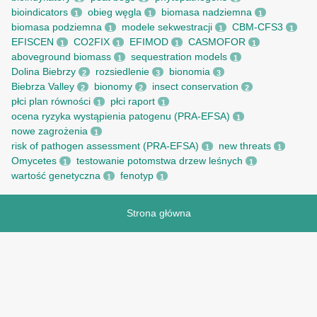
bioindicators
obieg węgla
biomasa nadziemna
1
1
1
biomasa podziemna
modele sekwestracji
CBM-CFS3
1
1
1
EFISCEN
CO2FIX
EFIMOD
CASMOFOR
1
1
1
1
aboveground biomass
sequestration models
1
1
Dolina Biebrzy
rozsiedlenie
bionomia
2
3
3
Biebrza Valley
bionomy
insect conservation
2
2
2
płci plan równości
płci raport
1
1
ocena ryzyka wystąpienia patogenu (PRA-EFSA)
1
nowe zagrożenia
1
risk of pathogen assessment (PRA-EFSA)
new threats
1
1
Omycetes
testowanie potomstwa drzew leśnych
1
1
wartość genetyczna
fenotyp
1
1
Strona główna