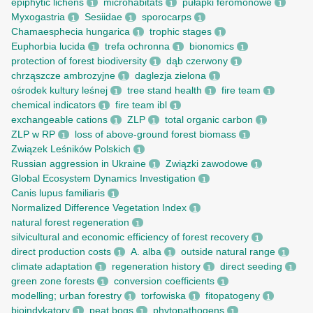
epiphytic lichens
microhabitats
pułapki feromonowe
1
1
1
Myxogastria
Sesiidae
sporocarps
1
1
1
Chamaesphecia hungarica
trophic stages
1
1
Euphorbia lucida
trefa ochronna
bionomics
1
1
1
protection of forest biodiversity
dąb czerwony
1
1
chrząszcze ambrozyjne
daglezja zielona
1
1
ośrodek kultury leśnej
tree stand health
fire team
1
1
1
chemical indicators
fire team ibl
1
1
exchangeable cations
ZLP
total organic carbon
1
1
1
ZLP w RP
loss of above-ground forest biomass
1
1
Związek Leśników Polskich
1
Russian aggression in Ukraine
Związki zawodowe
1
1
Global Ecosystem Dynamics Investigation
1
Canis lupus familiaris
1
Normalized Difference Vegetation Index
1
natural forest regeneration
1
silvicultural and economic efficiency of forest recovery
1
direct production costs
A. alba
outside natural range
1
1
1
climate adaptation
regeneration history
direct seeding
1
1
1
green zone forests
conversion coefficients
1
1
modelling; urban forestry
torfowiska
fitopatogeny
1
1
1
bioindykatory
peat bogs
phytopathogens
1
1
1