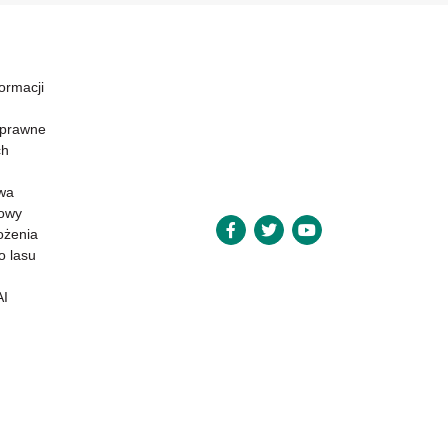
formacji
 prawne
ch
wa
powy
ożenia
o lasu
AI