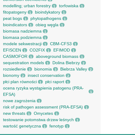
1
modelling; urban forestry
torfowiska
1
1
fitopatogeny
bioindykatory
1
1
peat bogs
phytopathogens
1
1
bioindicators
obieg węgla
1
1
biomasa nadziemna
1
biomasa podziemna
1
modele sekwestracji
CBM-CFS3
1
1
EFISCEN
CO2FIX
EFIMOD
1
1
1
CASMOFOR
aboveground biomass
1
1
sequestration models
Dolina Biebrzy
1
2
rozsiedlenie
bionomia
Biebrza Valley
3
3
2
bionomy
insect conservation
2
2
płci plan równości
płci raport
1
1
ocena ryzyka wystąpienia patogenu (PRA-
1
EFSA)
nowe zagrożenia
1
risk of pathogen assessment (PRA-EFSA)
1
new threats
Omycetes
1
1
testowanie potomstwa drzew leśnych
1
wartość genetyczna
fenotyp
1
1