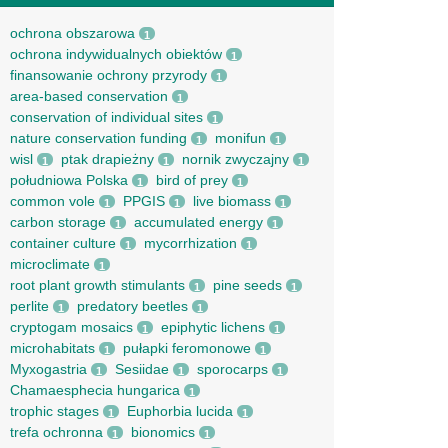
ochrona obszarowa
1
ochrona indywidualnych obiektów
1
finansowanie ochrony przyrody
1
area-based conservation
1
conservation of individual sites
1
nature conservation funding
monifun
1
1
wisl
ptak drapieżny
nornik zwyczajny
1
1
1
południowa Polska
bird of prey
1
1
common vole
PPGIS
live biomass
1
1
1
carbon storage
accumulated energy
1
1
container culture
mycorrhization
1
1
microclimate
1
root рlant growth stimulants
pine seeds
1
1
perlite
predatory beetles
1
1
cryptogam mosaics
epiphytic lichens
1
1
microhabitats
pułapki feromonowe
1
1
Myxogastria
Sesiidae
sporocarps
1
1
1
Chamaesphecia hungarica
1
trophic stages
Euphorbia lucida
1
1
trefa ochronna
bionomics
1
1