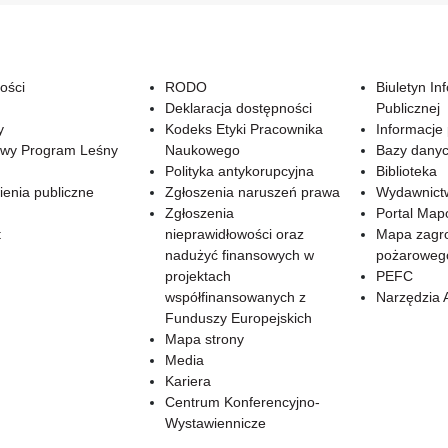
ości
RODO
Biuletyn In
Deklaracja dostępności
Publicznej
y
Kodeks Etyki Pracownika
Informacje
wy Program Leśny
Naukowego
Bazy dany
Polityka antykorupcyjna
Biblioteka
enia publiczne
Zgłoszenia naruszeń prawa
Wydawnict
Zgłoszenia
Portal Ma
t
nieprawidłowości oraz
Mapa zagr
nadużyć finansowych w
pożaroweg
projektach
PEFC
współfinansowanych z
Narzędzia 
Funduszy Europejskich
Mapa strony
Media
Kariera
Centrum Konferencyjno-
Wystawiennicze