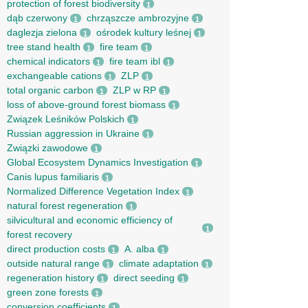
protection of forest biodiversity
1
dąb czerwony
chrząszcze ambrozyjne
1
1
daglezja zielona
ośrodek kultury leśnej
1
1
tree stand health
fire team
1
1
chemical indicators
fire team ibl
1
1
exchangeable cations
ZLP
1
1
total organic carbon
ZLP w RP
1
1
loss of above-ground forest biomass
1
Związek Leśników Polskich
1
Russian aggression in Ukraine
1
Związki zawodowe
1
Global Ecosystem Dynamics Investigation
1
Canis lupus familiaris
1
Normalized Difference Vegetation Index
1
natural forest regeneration
1
silvicultural and economic efficiency of
1
forest recovery
direct production costs
A. alba
1
1
outside natural range
climate adaptation
1
1
regeneration history
direct seeding
1
1
green zone forests
1
conversion coefficients