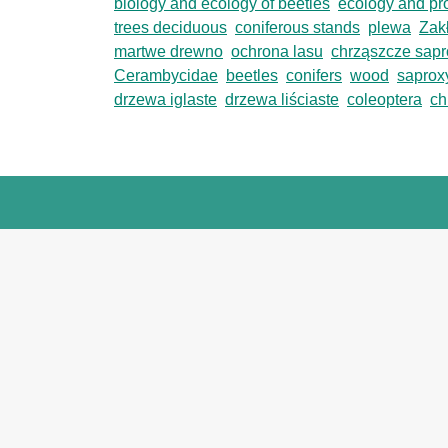
biology and ecology of beetles
ecology and pro
trees deciduous
coniferous stands
plewa
Zak
martwe drewno
ochrona lasu
chrząszcze sapr
Cerambycidae
beetles
conifers
wood
saproxy
drzewa iglaste
drzewa liściaste
coleoptera
ch