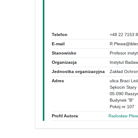
Telefon
+48 22 7153 
E-mail
R.Plewa@ibles
Stanowisko
Profesor insty
Organizacja
Instytut Bada
Jednostka organizacyjna
Zakład Ochro
Adres
ulica Braci Leś
Sękocin Stary
05-090 Raszy
Budynek "B"
Pokój nr 107
Profil Autora
Radosław Ple