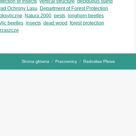
tection of insects
vertical structure
deciduous stand
ład Ochrony Lasu
Department of Forest Protection
oksyliczne
Natura 2000
pests
longhorn beetles
lic beetles
insects
dead wood
forest protection
rząszcze
Strona główna
Pracownicy
Radosław Plewa